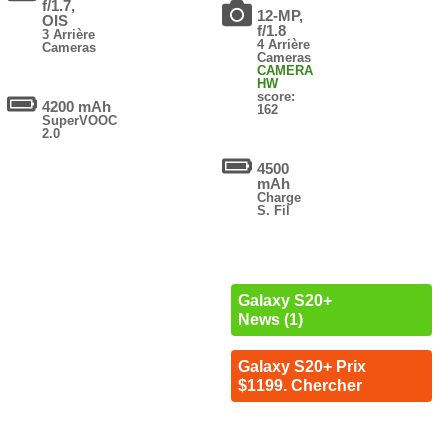
f/1.7,
12-MP,
OIS
f/1.8
3 Arrière
4 Arrière
Cameras
Cameras
CAMERA
HW
score:
4200 mAh
162
SuperVOOC
2.0
4500
mAh
Charge
S. Fil
Galaxy S20+
News (1)
Galaxy S20+ Prix
$1199. Chercher