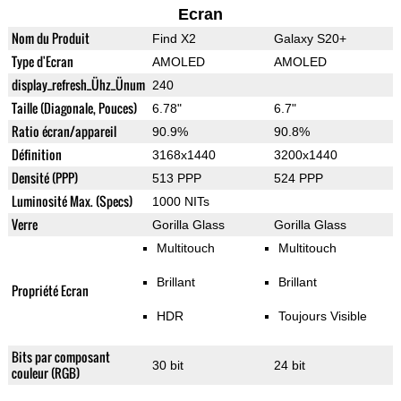
Ecran
Nom du Produit
Find X2
Galaxy S20+
Type d'Ecran
AMOLED
AMOLED
display_refresh_Ühz_Ünum
240
Taille (Diagonale, Pouces)
6.78"
6.7"
Ratio écran/appareil
90.9%
90.8%
Définition
3168x1440
3200x1440
Densité (PPP)
513 PPP
524 PPP
Luminosité Max. (Specs)
1000 NITs
Verre
Gorilla Glass
Gorilla Glass
Multitouch
Multitouch
Brillant
Brillant
Propriété Ecran
HDR
Toujours Visible
Bits par composant
30 bit
24 bit
couleur (RGB)