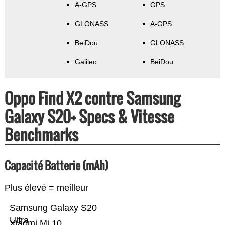
A-GPS
GPS
GLONASS
A-GPS
BeiDou
GLONASS
Galileo
BeiDou
Oppo Find X2 contre Samsung
Galaxy S20+ Specs & Vitesse
Benchmarks
Capacité Batterie (mAh)
Plus élevé = meilleur
Samsung Galaxy S20
Ultra
Xiaomi Mi 10