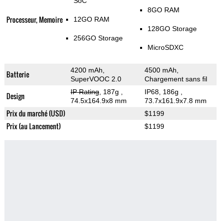
SoC
8GO RAM
Processeur, Memoire
12GO RAM
128GO Storage
256GO Storage
MicroSDXC
4200 mAh,
4500 mAh,
Batterie
SuperVOOC 2.0
Chargement sans fil
IP Rating
, 187g
,
IP68, 186g
,
Design
74.5x164.9x8 mm
73.7x161.9x7.8 mm
Prix du marché (USD)
$1199
Prix (au Lancement)
$1199