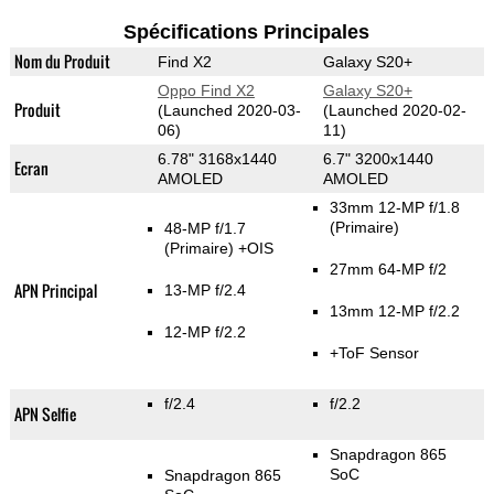
Spécifications Principales
Nom du Produit
Find X2
Galaxy S20+
Oppo Find X2
Galaxy S20+
Produit
(Launched 2020-03-
(Launched 2020-02-
06)
11)
6.78" 3168x1440
6.7" 3200x1440
Ecran
AMOLED
AMOLED
33mm 12-MP f/1.8
(Primaire)
48-MP f/1.7
(Primaire)
+OIS
27mm 64-MP f/2
APN Principal
13-MP f/2.4
13mm 12-MP f/2.2
12-MP f/2.2
+ToF Sensor
f/2.4
f/2.2
APN Selfie
Snapdragon 865
SoC
Snapdragon 865