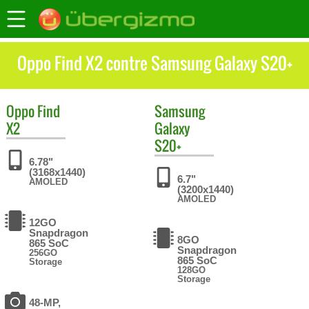
Oppo Find X2 contre Samsung Galaxy S20+
Oppo
Find
Samsung
X2
Galaxy
S20+
6.78"
(3168x1440)
6.7"
AMOLED
(3200x1440)
AMOLED
12GO
Snapdragon
8GO
865 SoC
Snapdragon
256GO
865 SoC
Storage
128GO
Storage
48-MP,