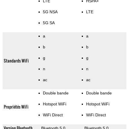
LTE
HSPA+
5G NSA
LTE
5G SA
a
a
b
b
g
g
Standards WiFi
n
n
ac
ac
Double bande
Double bande
Hotspot WiFi
Hotspot WiFi
Propriétés WiFi
WiFi Direct
WiFi Direct
Version Bluetooth
Bluetooth 5.0
Bluetooth 5.0