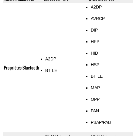
A2DP
AVRCP
DIP
HFP
HID
A2DP
HSP
Propriétés Bluetooth
BT LE
BT LE
MAP
OPP
PAN
PBAP/PAB