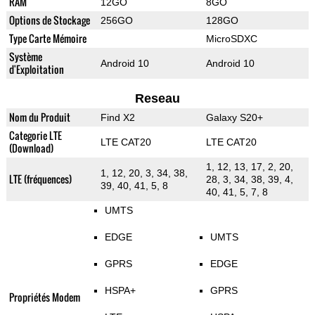
RAM
12GO
8GO
Options de Stockage
256GO
128GO
Type Carte Mémoire
MicroSDXC
Système
Android 10
Android 10
d'Exploitation
Reseau
Nom du Produit
Find X2
Galaxy S20+
Categorie LTE
LTE CAT20
LTE CAT20
(Download)
1, 12, 13, 17, 2, 20,
1, 12, 20, 3, 34, 38,
LTE (fréquences)
28, 3, 34, 38, 39, 4,
39, 40, 41, 5, 8
40, 41, 5, 7, 8
UMTS
EDGE
UMTS
GPRS
EDGE
HSPA+
GPRS
Propriétés Modem