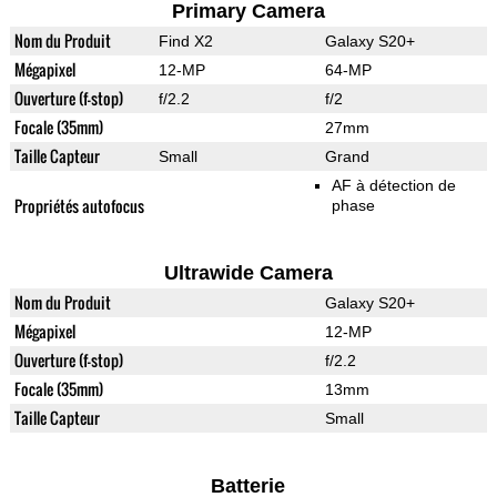
Primary Camera
Nom du Produit
Find X2
Galaxy S20+
Mégapixel
12-MP
64-MP
Ouverture (f-stop)
f/2.2
f/2
Focale (35mm)
27mm
Taille Capteur
Small
Grand
AF à détection de
Propriétés autofocus
phase
Ultrawide Camera
Nom du Produit
Galaxy S20+
Mégapixel
12-MP
Ouverture (f-stop)
f/2.2
Focale (35mm)
13mm
Taille Capteur
Small
Batterie