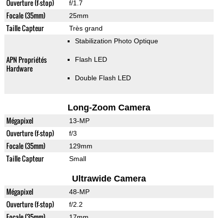
Ouverture (f-stop)
f/1.7
Focale (35mm)
25mm
Taille Capteur
Très grand
Stabilization Photo Optique
APN Propriétés
Flash LED
Hardware
Double Flash LED
Long-Zoom Camera
Mégapixel
13-MP
Ouverture (f-stop)
f/3
Focale (35mm)
129mm
Taille Capteur
Small
Ultrawide Camera
Mégapixel
48-MP
Ouverture (f-stop)
f/2.2
Focale (35mm)
17mm