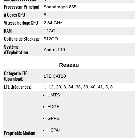
Processeur Principal
Snapdragon 865
# Cores CPU
8
Vitesse horloge CPU
2.84 GHz
RAM
12GO
Options de Stockage
512GO
Système
Android 10
d'Exploitation
Reseau
Categorie LTE
LTE CAT20
(Download)
LTE (fréquences)
1, 12, 20, 3, 34, 38, 39, 40, 41, 5, 8
UMTS
EDGE
GPRS
HSPA+
Propriétés Modem