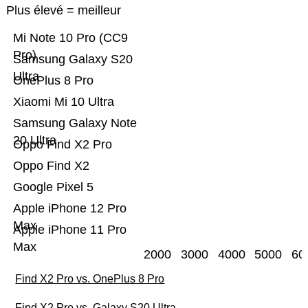
Plus élevé = meilleur
Mi Note 10 Pro (CC9
Pro)
Samsung Galaxy S20
Ultra
OnePlus 8 Pro
Xiaomi Mi 10 Ultra
Samsung Galaxy Note
20 Ultra
Oppo Find X2 Pro
Oppo Find X2
Google Pixel 5
Apple iPhone 12 Pro
Max
Apple iPhone 11 Pro
Max
2000
3000
4000
5000
60
Find X2 Pro vs. OnePlus 8 Pro
Find X2 Pro vs. Galaxy S20 Ultra