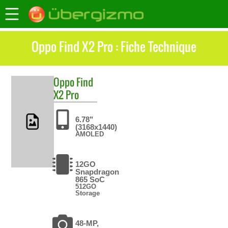
Oppo Find X2 Pro : Fiche Technique
Oppo
Find
X2 Pro
6.78"
(3168x1440)
AMOLED
12GO
Snapdragon
865 SoC
512GO
Storage
48-MP,