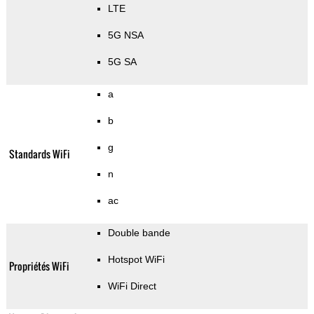
LTE
5G NSA
5G SA
a
b
g
Standards WiFi
n
ac
Double bande
Hotspot WiFi
Propriétés WiFi
WiFi Direct