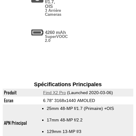
f/1.7,
OIS
3 Arrière
Cameras
4260 mAh
SuperVOOC
2.0
Spécifications Principales
Produit
Find X2 Pro
(Launched 2020-03-06)
Ecran
6.78" 3168x1440 AMOLED
25mm 48-MP f/1.7
(Primaire)
+OIS
17mm 48-MP f/2.2
APN Principal
129mm 13-MP f/3