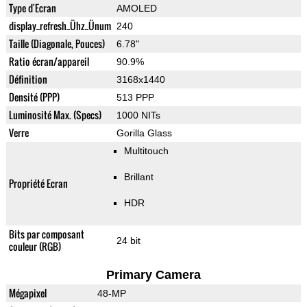
Type d'Ecran
AMOLED
display_refresh_Ühz_Ünum
240
Taille (Diagonale, Pouces)
6.78"
Ratio écran/appareil
90.9%
Définition
3168x1440
Densité (PPP)
513 PPP
Luminosité Max. (Specs)
1000 NITs
Verre
Gorilla Glass
Multitouch
Brillant
Propriété Ecran
HDR
Bits par composant
24 bit
couleur (RGB)
Primary Camera
Mégapixel
48-MP