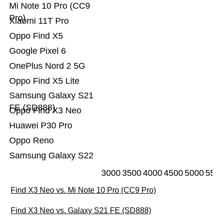
Mi Note 10 Pro (CC9
Pro)
Xiaomi 11T Pro
Oppo Find X5
Google Pixel 6
OnePlus Nord 2 5G
Oppo Find X5 Lite
Samsung Galaxy S21
FE (SD888)
Oppo Find X3 Neo
Huawei P30 Pro
Oppo Reno
Samsung Galaxy S22
3000
3500
4000
4500
5000
55
Find X3 Neo vs. Mi Note 10 Pro (CC9 Pro)
Find X3 Neo vs. Galaxy S21 FE (SD888)