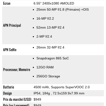
Ecran
6.55" 2400x1080 AMOLED
25mm 50-MP f/1.8
(Primaire)
+OIS
16-MP f/2.2
APN Principal
52mm 13-MP f/2.4
2-MP f/2.4
26mm 32-MP f/2.4
APN Selfie
Snapdragon 865 SoC
12GO RAM
Processeur, Memoire
256GO Storage
Batterie
4500 mAh, Supports SuperVOOC 2.0
Design
IP54, 184g
, 72.5x159.9x7.99 mm
Prix du marché (USD)
$949
Prix (au Lancement)
$949