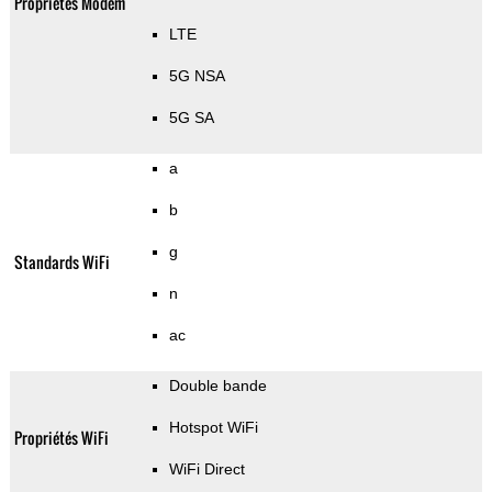
Propriétés Modem
LTE
5G NSA
5G SA
a
b
g
Standards WiFi
n
ac
Double bande
Hotspot WiFi
Propriétés WiFi
WiFi Direct