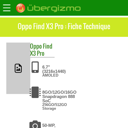
Oppo Find X3 Pro : Fiche Technique
Oppo
Find
X3 Pro
6.7"
(3216x1440)
AMOLED
8GO/12GO/16GO
Snapdragon 888
SoC
256GO/512GO
Storage
50-MP,