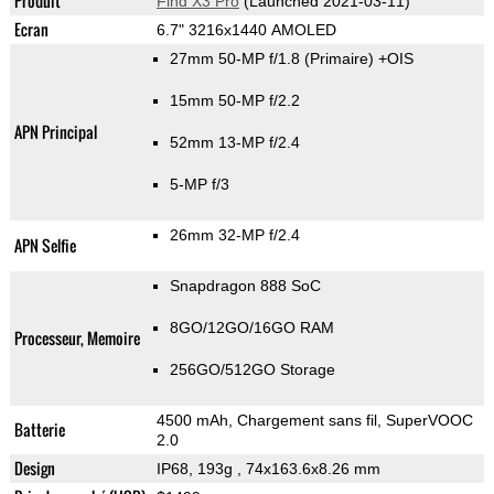
Produit
Find X3 Pro
(Launched 2021-03-11)
Ecran
6.7" 3216x1440 AMOLED
27mm 50-MP f/1.8
(Primaire)
+OIS
15mm 50-MP f/2.2
APN Principal
52mm 13-MP f/2.4
5-MP f/3
26mm 32-MP f/2.4
APN Selfie
Snapdragon 888 SoC
8GO/12GO/16GO RAM
Processeur, Memoire
256GO/512GO Storage
4500 mAh, Chargement sans fil, SuperVOOC
Batterie
2.0
Design
IP68, 193g
, 74x163.6x8.26 mm