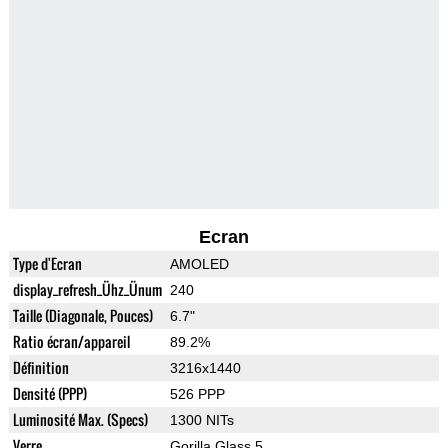
Ecran
Type d'Ecran
AMOLED
display_refresh_Ühz_Ünum
240
Taille (Diagonale, Pouces)
6.7"
Ratio écran/appareil
89.2%
Définition
3216x1440
Densité (PPP)
526 PPP
Luminosité Max. (Specs)
1300 NITs
Verre
Gorilla Glass 5