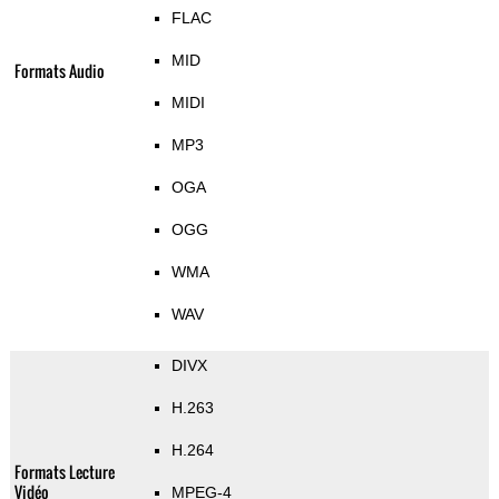
FLAC
MID
Formats Audio
MIDI
MP3
OGA
OGG
WMA
WAV
DIVX
H.263
H.264
Formats Lecture
Vidéo
MPEG-4