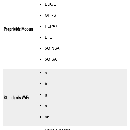
EDGE
GPRS
HSPA+
Propriétés Modem
LTE
5G NSA
5G SA
a
b
g
Standards WiFi
n
ac