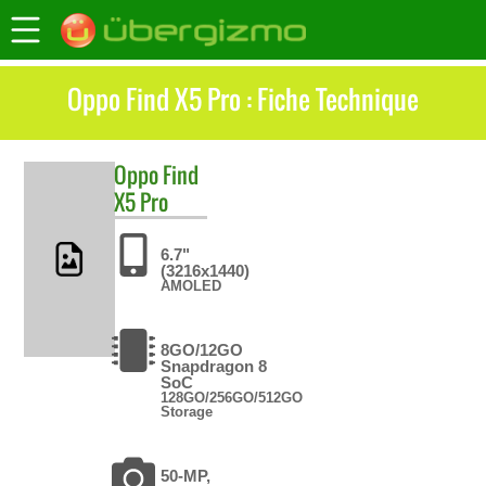
Oppo Find X5 Pro : Fiche Technique
Oppo
Find
X5 Pro
6.7"
(3216x1440)
AMOLED
8GO/12GO
Snapdragon 8
SoC
128GO/256GO/512GO
Storage
50-MP,