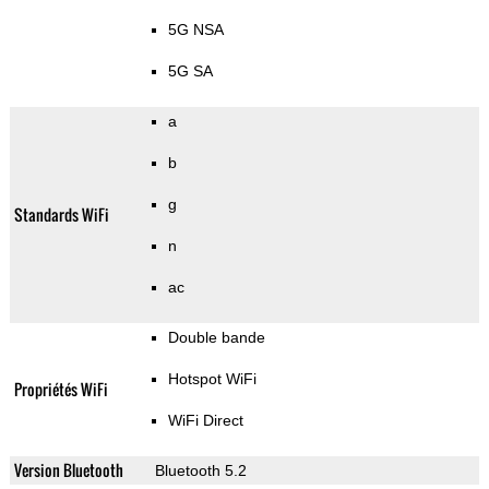
5G NSA
5G SA
a
b
g
Standards WiFi
n
ac
Double bande
Hotspot WiFi
Propriétés WiFi
WiFi Direct
Version Bluetooth
Bluetooth 5.2