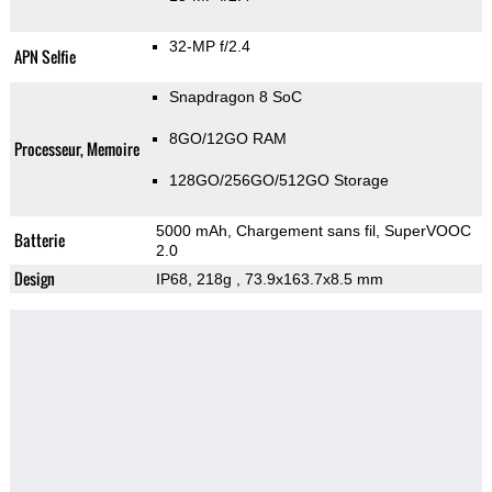
32-MP f/2.4
APN Selfie
Snapdragon 8 SoC
8GO/12GO RAM
Processeur, Memoire
128GO/256GO/512GO Storage
5000 mAh, Chargement sans fil, SuperVOOC
Batterie
2.0
Design
IP68, 218g
, 73.9x163.7x8.5 mm