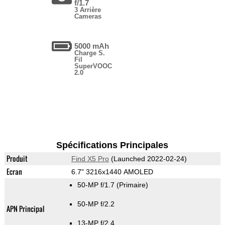
f/1.7
3 Arrière
Cameras
5000 mAh
Charge S.
Fil
SuperVOOC
2.0
Spécifications Principales
Produit
Find X5 Pro
(Launched 2022-02-24)
Ecran
6.7" 3216x1440 AMOLED
50-MP f/1.7
(Primaire)
50-MP f/2.2
APN Principal
13-MP f/2.4