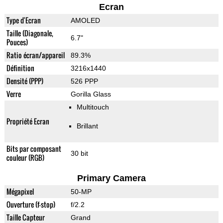
Ecran
Type d'Ecran
AMOLED
Taille (Diagonale,
6.7"
Pouces)
Ratio écran/appareil
89.3%
Définition
3216x1440
Densité (PPP)
526 PPP
Verre
Gorilla Glass
Multitouch
Propriété Ecran
Brillant
Bits par composant
30 bit
couleur (RGB)
Primary Camera
Mégapixel
50-MP
Ouverture (f-stop)
f/2.2
Taille Capteur
Grand