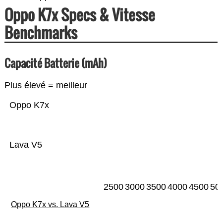
Oppo K7x Specs & Vitesse
Benchmarks
Capacité Batterie (mAh)
Plus élevé = meilleur
Oppo K7x
Lava V5
2500
3000
3500
4000
4500
50
Oppo K7x vs. Lava V5