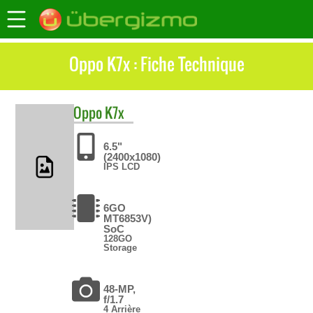
Oppo K7x : Fiche Technique
Oppo
K7x
6.5"
(2400x1080)
IPS LCD
6GO
MT6853V)
SoC
128GO
Storage
48-MP,
f/1.7
4 Arrière