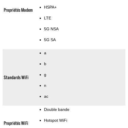
HSPA+
Propriétés Modem
LTE
5G NSA
5G SA
a
b
g
Standards WiFi
n
ac
Double bande
Hotspot WiFi
Propriétés WiFi