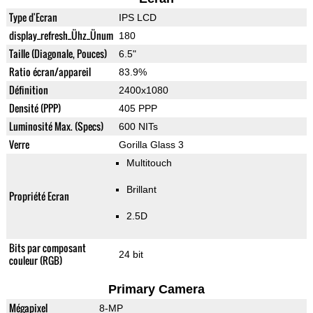
Type d'Ecran
IPS LCD
display_refresh_Ühz_Ünum
180
Taille (Diagonale, Pouces)
6.5"
Ratio écran/appareil
83.9%
Définition
2400x1080
Densité (PPP)
405 PPP
Luminosité Max. (Specs)
600 NITs
Verre
Gorilla Glass 3
Multitouch
Brillant
Propriété Ecran
2.5D
Bits par composant
24 bit
couleur (RGB)
Primary Camera
Mégapixel
8-MP