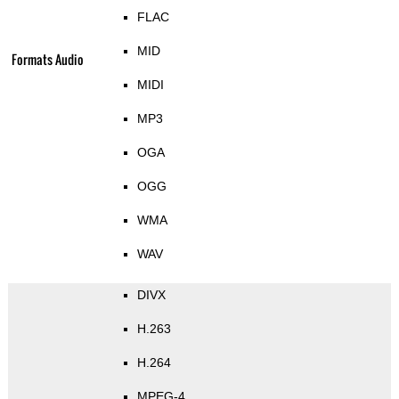
FLAC
MID
Formats Audio
MIDI
MP3
OGA
OGG
WMA
WAV
DIVX
H.263
H.264
MPEG-4