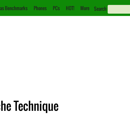
as Benchmarks
Phones
PCs
HOT!
More
Search
che Technique