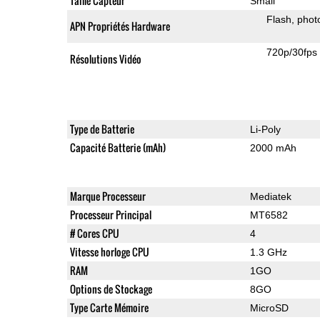
Taille Capteur
Small
Flash
phot
APN Propriétés Hardware
720p/30fps
Résolutions Vidéo
Type de Batterie
Li-Poly
Capacité Batterie (mAh)
2000 mAh
Marque Processeur
Mediatek
Processeur Principal
MT6582
# Cores CPU
4
Vitesse horloge CPU
1.3 GHz
RAM
1GO
Options de Stockage
8GO
Type Carte Mémoire
MicroSD