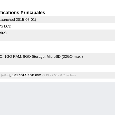
fications Principales
Launched 2015-06-01)
IPS LCD
aire)
oC
1GO RAM
8GO Storage
MicroSD (32GO max.)
g
, 131.9x65.5x8 mm
(4.8oz)
(5.19 x 2.58 x 0.31 inches)