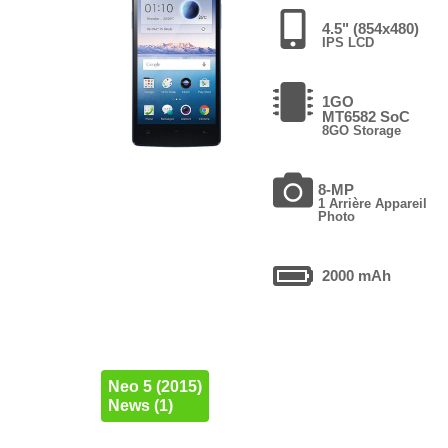
4.5" (854x480)
IPS LCD
1GO
MT6582 SoC
8GO Storage
8-MP
1 Arrière Appareil
Photo
2000 mAh
Neo 5 (2015)
News (1)