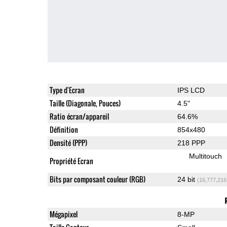
Type d'Ecran
IPS LCD
Taille (Diagonale, Pouces)
4.5"
Ratio écran/appareil
64.6%
Définition
854x480
Densité (PPP)
218 PPP
Multitouch
Propriété Ecran
Bits par composant couleur (RGB)
24 bit
(16,777,216
Mégapixel
8-MP