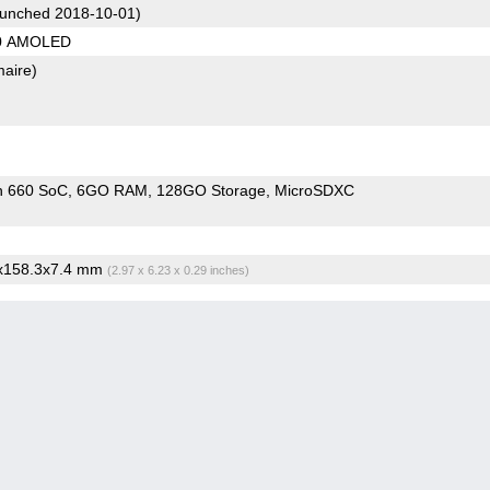
unched 2018-10-01)
80 AMOLED
maire)
n 660 SoC
6GO RAM
128GO Storage
MicroSDXC
5x158.3x7.4 mm
(2.97 x 6.23 x 0.29 inches)