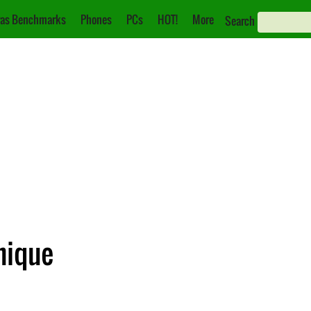
as Benchmarks
Phones
PCs
HOT!
More
Search
nique