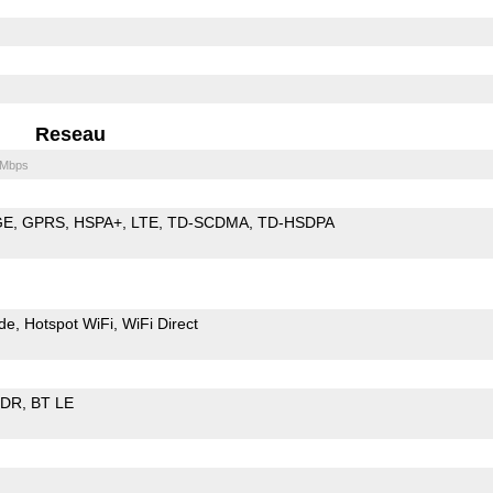
Reseau
 Mbps
GE
GPRS
HSPA+
LTE
TD-SCDMA
TD-HSDPA
de
Hotspot WiFi
WiFi Direct
EDR
BT LE