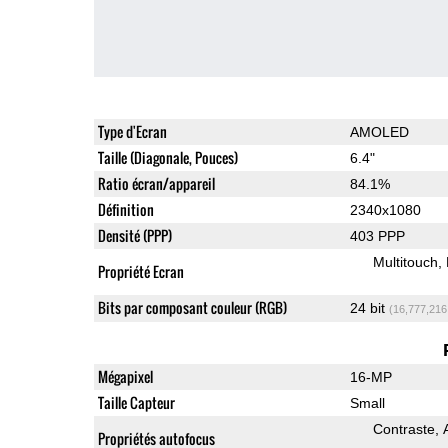
Type d'Ecran
AMOLED
Taille (Diagonale, Pouces)
6.4"
Ratio écran/appareil
84.1%
Définition
2340x1080
Densité (PPP)
403 PPP
Multitouch
Propriété Ecran
Bits par composant couleur (RGB)
24 bit
(16,777,216
Mégapixel
16-MP
Taille Capteur
Small
Contraste
Propriétés autofocus