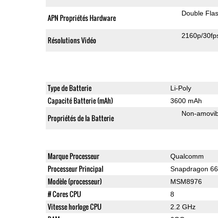
Double Fla
APN Propriétés Hardware
2160p/30fp
Résolutions Vidéo
Type de Batterie
Li-Poly
Capacité Batterie (mAh)
3600 mAh
Non-amovib
Propriétés de la Batterie
Marque Processeur
Qualcomm
Processeur Principal
Snapdragon 6
Modèle (processeur)
MSM8976
# Cores CPU
8
Vitesse horloge CPU
2.2 GHz