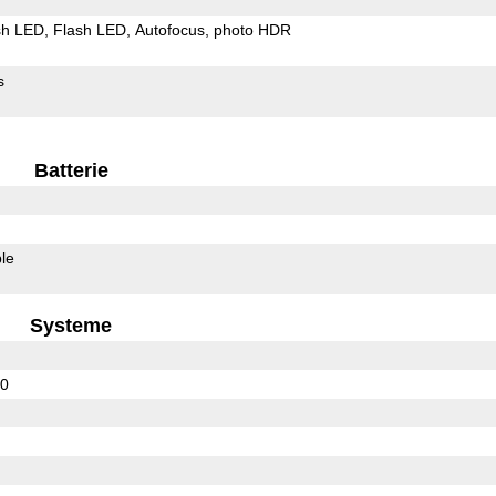
sh LED
Flash LED
Autofocus
photo HDR
s
Batterie
le
Systeme
60