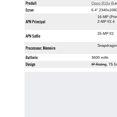
Produit
Oppo R15x
(La
Ecran
6.4" 2340x10
16-MP
(Pri
APN Principal
2-MP f/2.4
25-MP f/2
APN Selfie
Snapdrago
Processeur, Memoire
Batterie
3600 mAh
Design
IP Rating
, 75.