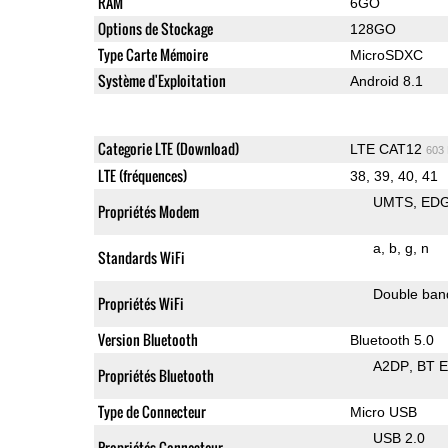
RAM
6GO
Options de Stockage
128GO
Type Carte Mémoire
MicroSDXC
Système d'Exploitation
Android 8.1
Categorie LTE (Download)
LTE CAT12
603
LTE (fréquences)
38, 39, 40, 41
UMTS
ED
Propriétés Modem
a
b
g
n
Standards WiFi
Double ban
Propriétés WiFi
Version Bluetooth
Bluetooth 5.0
A2DP
BT 
Propriétés Bluetooth
Type de Connecteur
Micro USB
USB 2.0
Propriétés Connecteur