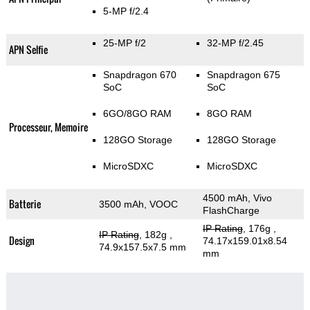
5-MP f/2.4
25-MP f/2
32-MP f/2.45
APN Selfie
Snapdragon 670
Snapdragon 675
SoC
SoC
6GO/8GO RAM
8GO RAM
Processeur, Memoire
128GO Storage
128GO Storage
MicroSDXC
MicroSDXC
4500 mAh, Vivo
Batterie
3500 mAh, VOOC
FlashCharge
IP Rating
, 176g
,
IP Rating
, 182g
,
Design
74.17x159.01x8.54
74.9x157.5x7.5 mm
mm