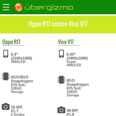
Oppo R17 contre Vivo V17
Oppo
R17
Vivo
V17
6.4"
6.44"
(2340x1080)
(2400x1080)
AMOLED
Super
AMOLED
6GO/8GO
8GO
Snapdragon
Snapdragon
670 SoC
675 SoC
128GO
Storage
128GO
Storage
16-MP,
48-MP,
f/1.7
f/1.8
2 Arrière