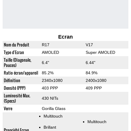
Ecran
Nom du Produit
R17
V17
Type d'Ecran
AMOLED
Super AMOLED
Taille (Diagonale,
6.4"
6.44"
Pouces)
Ratio écran/appareil
85.2%
84.9%
Définition
2340x1080
2400x1080
Densité (PPP)
403 PPP
409 PPP
Luminosité Max.
430 NITs
(Specs)
Verre
Gorilla Glass
Multitouch
Multitouch
Brillant
Propriété Ecran