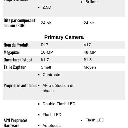
Brillant
2.5D
Bits par composant
24 bit
24 bit
couleur (RGB)
Primary Camera
Nom du Produit
R17
V17
Mégapixel
16-MP
48-MP
Ouverture (f-stop)
f/1.7
f/1.8
Taille Capteur
Small
Moyen
Contraste
Propriétés autofocus
AF à détection de
phase
Double Flash LED
Flash LED
APN Propriétés
Flash LED
Hardware
Autofocus