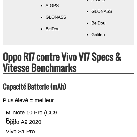
A-GPS
GLONASS
GLONASS
BeiDou
BeiDou
Galileo
Oppo R17 contre Vivo V17 Specs &
Vitesse Benchmarks
Capacité Batterie (mAh)
Plus élevé = meilleur
Mi Note 10 Pro (CC9
Pro)
Oppo A9 2020
Vivo S1 Pro