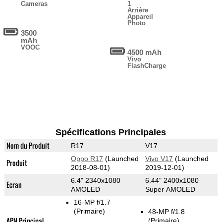
Cameras
1
Arrière
Appareil
Photo
3500
mAh
VOOC
4500 mAh
Vivo
FlashCharge
Spécifications Principales
Nom du Produit
R17
V17
Oppo R17
(Launched
Vivo V17
(Launched
Produit
2018-08-01)
2019-12-01)
6.4" 2340x1080
6.44" 2400x1080
Ecran
AMOLED
Super AMOLED
16-MP f/1.7
(Primaire)
48-MP f/1.8
APN Principal
(Primaire)