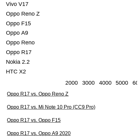
Vivo V17
Oppo Reno Z
Oppo F15
Oppo A9
Oppo Reno
Oppo R17
Nokia 2.2
HTC X2
2000
3000
4000
5000
60
Oppo R17 vs. Oppo Reno Z
Oppo R17 vs. Mi Note 10 Pro (CC9 Pro)
Oppo R17 vs. Oppo F15
Oppo R17 vs. Oppo A9 2020