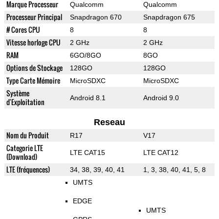
Marque Processeur
Qualcomm
Qualcomm
Processeur Principal
Snapdragon 670
Snapdragon 675
# Cores CPU
8
8
Vitesse horloge CPU
2 GHz
2 GHz
RAM
6GO/8GO
8GO
Options de Stockage
128GO
128GO
Type Carte Mémoire
MicroSDXC
MicroSDXC
Système
Android 8.1
Android 9.0
d'Exploitation
Reseau
Nom du Produit
R17
V17
Categorie LTE
LTE CAT15
LTE CAT12
(Download)
LTE (fréquences)
34, 38, 39, 40, 41
1, 3, 38, 40, 41, 5, 8
UMTS
EDGE
UMTS