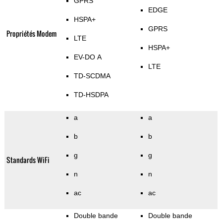
GPRS
EDGE
HSPA+
GPRS
Propriétés Modem
LTE
HSPA+
EV-DO A
LTE
TD-SCDMA
TD-HSDPA
a
a
b
b
g
g
Standards WiFi
n
n
ac
ac
Double bande
Double bande