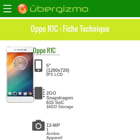
Oppo R1C : Fiche Technique
Oppo
R1C
5"
(1280x720)
IPS LCD
2GO
Snapdragon
615 SoC
16GO Storage
13-MP
1
Arrière
Appareil