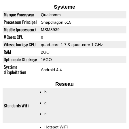
Systeme
Marque Processeur
Qualcomm
Processeur Principal
Snapdragon 615
Modèle (processeur)
MSM8939
# Cores CPU
8
Vitesse horloge CPU
quad-core 1.7 & quad-core 1 GHz
RAM
2GO
Options de Stockage
16GO
Système
Android 4.4
d'Exploitation
Reseau
b
g
Standards WiFi
n
Hotspot WiFi