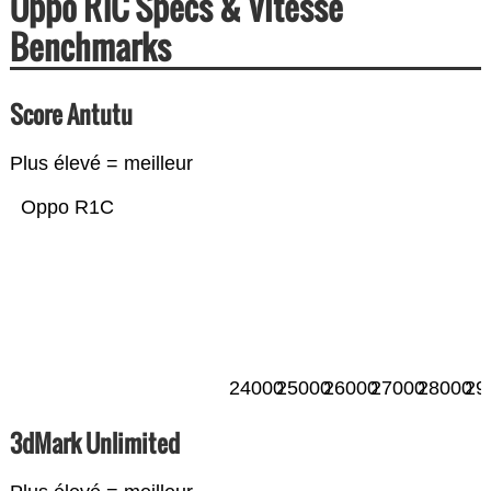
Oppo R1C Specs & Vitesse
Benchmarks
Score Antutu
Plus élevé = meilleur
Oppo R1C
24000
25000
26000
27000
28000
29
3dMark Unlimited