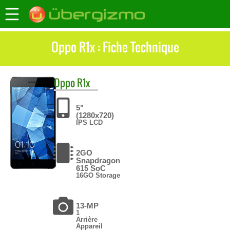
Oppo R1x : Fiche Technique
Oppo
R1x
5"
(1280x720)
IPS LCD
2GO
Snapdragon
615 SoC
16GO Storage
13-MP
1
Arrière
Appareil