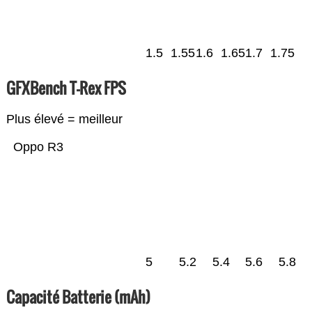
1.5
1.55
1.6
1.65
1.7
1.75
GFXBench T-Rex FPS
Plus élevé = meilleur
Oppo R3
5
5.2
5.4
5.6
5.8
Capacité Batterie (mAh)