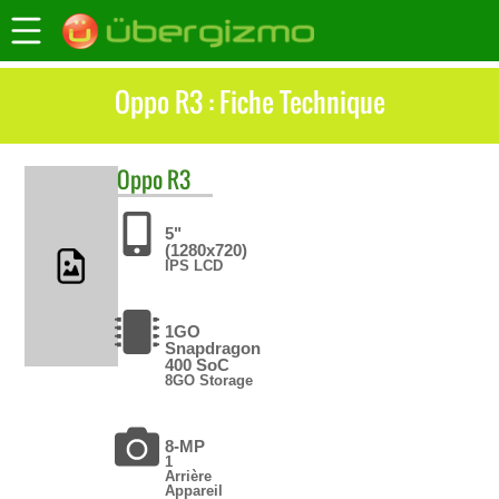
Oppo R3 : Fiche Technique
Oppo
R3
5"
(1280x720)
IPS LCD
1GO
Snapdragon
400 SoC
8GO Storage
8-MP
1
Arrière
Appareil