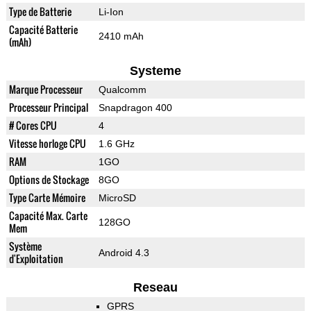
Type de Batterie
Li-Ion
Capacité Batterie
2410 mAh
(mAh)
Systeme
Marque Processeur
Qualcomm
Processeur Principal
Snapdragon 400
# Cores CPU
4
Vitesse horloge CPU
1.6 GHz
RAM
1GO
Options de Stockage
8GO
Type Carte Mémoire
MicroSD
Capacité Max. Carte
128GO
Mem
Système
Android 4.3
d'Exploitation
Reseau
GPRS