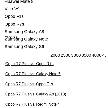
Huawei Mate 8
Vivo V9
Oppo F1s
Oppo R7s
Samsung Galaxy A8
(2018)
Samsung Galaxy Note
5
Samsung Galaxy S6
2000
2500
3000
3500
4000
45
Oppo R7 Plus vs. Oppo R7s
Oppo R7 Plus vs. Galaxy Note 5
Oppo R7 Plus vs. Oppo F1s
Oppo R7 Plus vs. Galaxy A8 (2018)
Oppo R7 Plus vs. Redmi Note 4