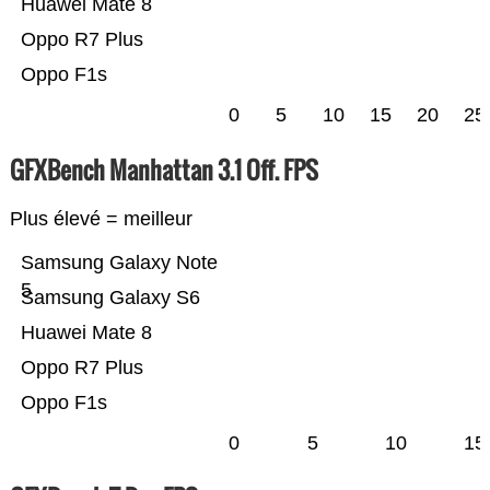
Huawei Mate 8
Oppo R7 Plus
Oppo F1s
0
5
10
15
20
25
GFXBench Manhattan 3.1 Off. FPS
Plus élevé = meilleur
Samsung Galaxy Note
5
Samsung Galaxy S6
Huawei Mate 8
Oppo R7 Plus
Oppo F1s
0
5
10
15