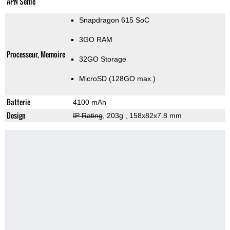
APN Selfie
Snapdragon 615 SoC
3GO RAM
Processeur, Memoire
32GO Storage
MicroSD (128GO max.)
Batterie
4100 mAh
Design
IP Rating
, 203g
, 158x82x7.8 mm