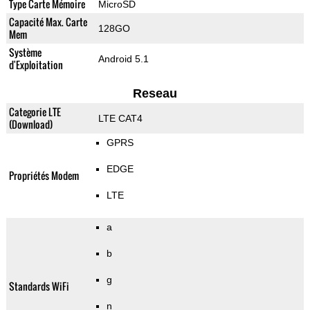
Type Carte Mémoire
MicroSD
Capacité Max. Carte
128GO
Mem
Système
Android 5.1
d'Exploitation
Reseau
Categorie LTE
LTE CAT4
(Download)
GPRS
EDGE
Propriétés Modem
LTE
a
b
g
Standards WiFi
n