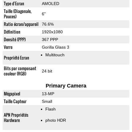
Type d'Ecran
AMOLED
Taille (Diagonale,
6"
Pouces)
Ratio écran/appareil
76.6%
Définition
1920x1080
Densité (PPP)
367 PPP
Verre
Gorilla Glass 3
Multitouch
Propriété Ecran
Bits par composant
24 bit
couleur (RGB)
Primary Camera
Mégapixel
13-MP
Taille Capteur
Small
Flash
APN Propriétés
Hardware
photo HDR