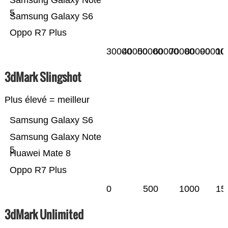
Samsung Galaxy Note
5
Samsung Galaxy S6
Oppo R7 Plus
30000
40000
50000
60000
70000
80000
90000
10
3dMark Slingshot
Plus élevé = meilleur
Samsung Galaxy S6
Samsung Galaxy Note
5
Huawei Mate 8
Oppo R7 Plus
0
500
1000
15
3dMark Unlimited