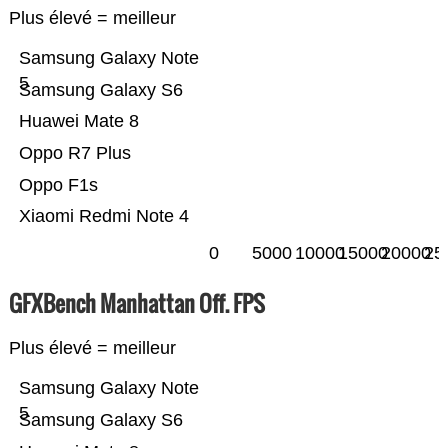
Plus élevé = meilleur
Samsung Galaxy Note
5
Samsung Galaxy S6
Huawei Mate 8
Oppo R7 Plus
Oppo F1s
Xiaomi Redmi Note 4
0
5000
10000
15000
20000
25
GFXBench Manhattan Off. FPS
Plus élevé = meilleur
Samsung Galaxy Note
5
Samsung Galaxy S6