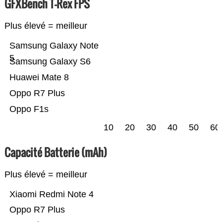
GFXBench T-Rex FPS
Plus élevé = meilleur
Samsung Galaxy Note
5
Samsung Galaxy S6
Huawei Mate 8
Oppo R7 Plus
Oppo F1s
10
20
30
40
50
60
Capacité Batterie (mAh)
Plus élevé = meilleur
Xiaomi Redmi Note 4
Oppo R7 Plus