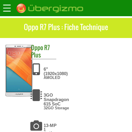
Oppo R7 Plus : Fiche Technique
Oppo
R7
Plus
6"
(1920x1080)
AMOLED
3GO
Snapdragon
615 SoC
32GO Storage
13-MP
1