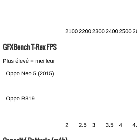
2100
2200
2300
2400
2500
26
GFXBench T-Rex FPS
Plus élevé = meilleur
Oppo Neo 5 (2015)
Oppo R819
2
2.5
3
3.5
4
4.