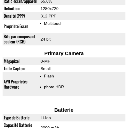
Ratio écran/appareil
65.6%
Définition
1280x720
Densité (PPP)
312 PPP
Multitouch
Propriété Ecran
Bits par composant
24 bit
couleur (RGB)
Primary Camera
Mégapixel
8-MP
Taille Capteur
Small
Flash
APN Propriétés
Hardware
photo HDR
Batterie
Type de Batterie
Li-Ion
Capacité Batterie
2000 mAh