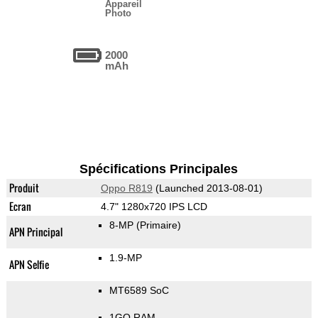
Appareil
Photo
2000
mAh
Spécifications Principales
Produit
Oppo R819
(Launched 2013-08-01)
Ecran
4.7" 1280x720 IPS LCD
8-MP
(Primaire)
APN Principal
1.9-MP
APN Selfie
MT6589 SoC
1GO RAM