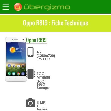
Oppo R819 : Fiche Technique
Oppo
R819
4.7"
(1280x720)
IPS LCD
1GO
MT6589
SoC
16GO
Storage
8-MP
1
Arrière