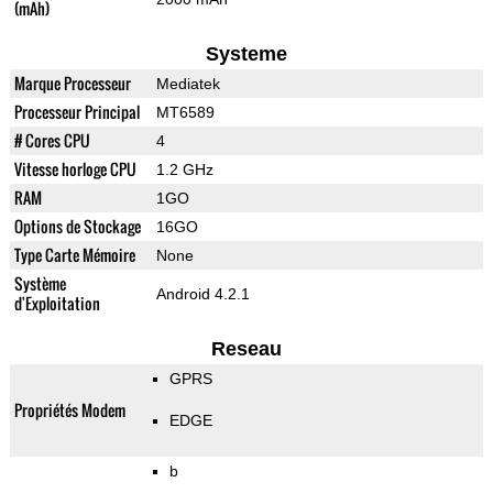
(mAh)
Systeme
Marque Processeur
Mediatek
Processeur Principal
MT6589
# Cores CPU
4
Vitesse horloge CPU
1.2 GHz
RAM
1GO
Options de Stockage
16GO
Type Carte Mémoire
None
Système
Android 4.2.1
d'Exploitation
Reseau
GPRS
Propriétés Modem
EDGE
b