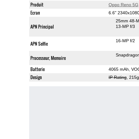
Produit
Oppo Reno 5G
Ecran
6.6" 2340x10
25mm 48-M
APN Principal
13-MP f/3
16-MP f/2
APN Selfie
Snapdrago
Processeur, Memoire
Batterie
4065 mAh, VO
Design
IP Rating
, 215