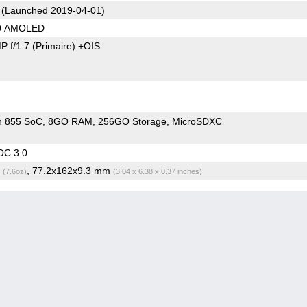
(Launched 2019-04-01)
80 AMOLED
P f/1.7
(Primaire)
+OIS
n 855 SoC
8GO RAM
256GO Storage
MicroSDXC
OC 3.0
g
, 77.2x162x9.3 mm
(7.6oz)
(3.04 x 6.38 x 0.37 inches)