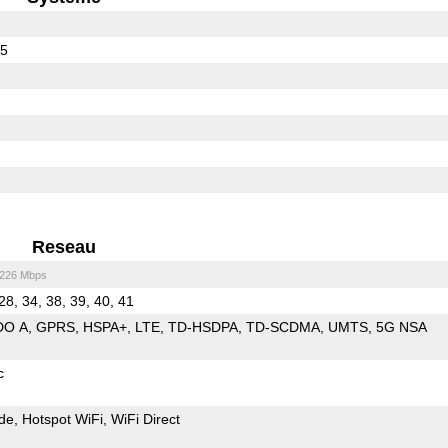
55
Reseau
/226 Mbps
28, 34, 38, 39, 40, 41
DO A
GPRS
HSPA+
LTE
TD-HSDPA
TD-SCDMA
UMTS
5G NSA
c
de
Hotspot WiFi
WiFi Direct