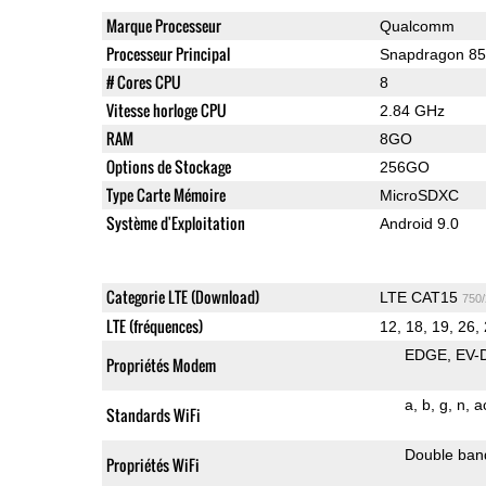
Marque Processeur
Qualcomm
Processeur Principal
Snapdragon 8
# Cores CPU
8
Vitesse horloge CPU
2.84 GHz
RAM
8GO
Options de Stockage
256GO
Type Carte Mémoire
MicroSDXC
Système d'Exploitation
Android 9.0
Categorie LTE (Download)
LTE CAT15
750
LTE (fréquences)
12, 18, 19, 26, 
EDGE
EV-
Propriétés Modem
a
b
g
n
a
Standards WiFi
Double ban
Propriétés WiFi