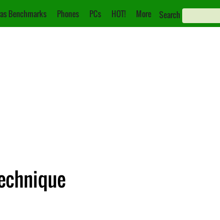
as Benchmarks
Phones
PCs
HOT!
More
Search
Technique