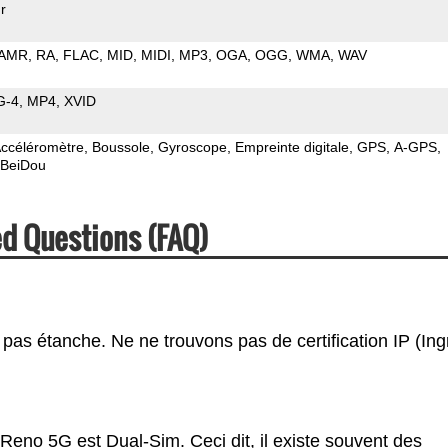
r
AMR
RA
FLAC
MID
MIDI
MP3
OGA
OGG
WMA
WAV
G-4
MP4
XVID
ccéléromètre
Boussole
Gyroscope
Empreinte digitale
GPS
A-GPS
BeiDou
d Questions (FAQ)
pas étanche. Ne ne trouvons pas de certification IP (Ing
Reno 5G est Dual-Sim. Ceci dit, il existe souvent des