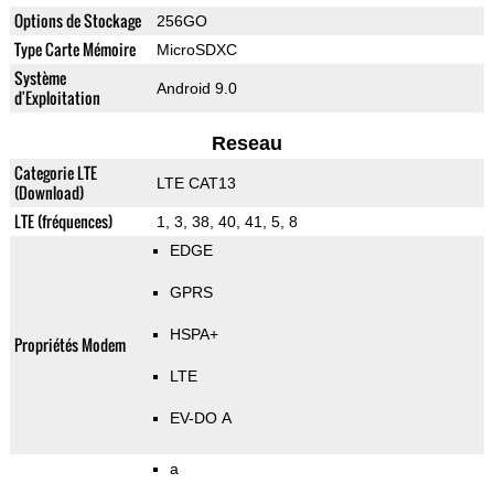
Options de Stockage
256GO
Type Carte Mémoire
MicroSDXC
Système
Android 9.0
d'Exploitation
Reseau
Categorie LTE
LTE CAT13
(Download)
LTE (fréquences)
1, 3, 38, 40, 41, 5, 8
EDGE
GPRS
HSPA+
Propriétés Modem
LTE
EV-DO A
a