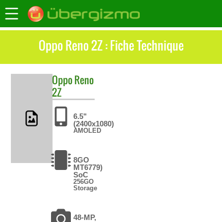
Oppo Reno 2Z : Fiche Technique
Oppo
Reno
2Z
6.5"
(2400x1080)
AMOLED
8GO
MT6779)
SoC
256GO
Storage
48-MP,