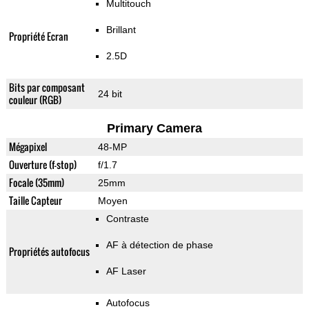
Multitouch
Brillant
Propriété Ecran
2.5D
Bits par composant
24 bit
couleur (RGB)
Primary Camera
Mégapixel
48-MP
Ouverture (f-stop)
f/1.7
Focale (35mm)
25mm
Taille Capteur
Moyen
Contraste
AF à détection de phase
Propriétés autofocus
AF Laser
Autofocus