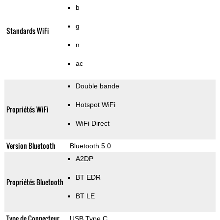
b
g
Standards WiFi
n
ac
Double bande
Hotspot WiFi
Propriétés WiFi
WiFi Direct
Version Bluetooth
Bluetooth 5.0
A2DP
BT EDR
Propriétés Bluetooth
BT LE
Type de Connecteur
USB Type C