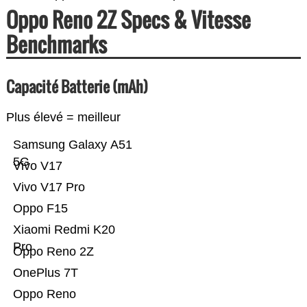
Oppo Reno 2Z Specs & Vitesse
Benchmarks
Capacité Batterie (mAh)
Plus élevé = meilleur
Samsung Galaxy A51
5G
Vivo V17
Vivo V17 Pro
Oppo F15
Xiaomi Redmi K20
Pro
Oppo Reno 2Z
OnePlus 7T
Oppo Reno