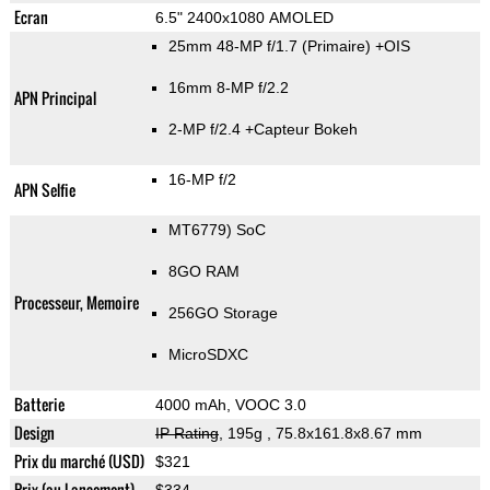
Ecran
6.5" 2400x1080 AMOLED
25mm 48-MP f/1.7
(Primaire)
+OIS
16mm 8-MP f/2.2
APN Principal
2-MP f/2.4
+Capteur Bokeh
16-MP f/2
APN Selfie
MT6779) SoC
8GO RAM
Processeur, Memoire
256GO Storage
MicroSDXC
Batterie
4000 mAh, VOOC 3.0
Design
IP Rating
, 195g
, 75.8x161.8x8.67 mm
Prix du marché (USD)
$321
Prix (au Lancement)