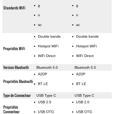
g
g
Standards WiFi
n
n
ac
ac
Double bande
Double bande
Hotspot WiFi
Hotspot WiFi
Propriétés WiFi
WiFi Direct
WiFi Direct
Version Bluetooth
Bluetooth 5.0
Bluetooth 5.0
A2DP
A2DP
Propriétés Bluetooth
BT LE
BT LE
Type de Connecteur
USB Type C
USB Type C
USB 2.0
USB 2.0
Propriétés
Connecteur
USB OTG
USB OTG