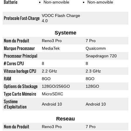
Batterie
Non-amovible
Non-amovible
VOOC Flash Charge
Protocole Fast-Charge
4.0
Systeme
Nom du Produit
Reno3 Pro
7 Pro
Marque Processeur
MediaTek
Qualcomm
Processeur Principal
Snapdragon 720
# Cores CPU
8
8
Vitesse horloge CPU
2.2 GHz
2.3 GHz
RAM
8GO
8GO
Options de Stockage
128GO/256GO
128GO
Type Carte Mémoire
MicroSDXC
Système
Android 10
Android 10
d'Exploitation
Reseau
Nom du Produit
Reno3 Pro
7 Pro