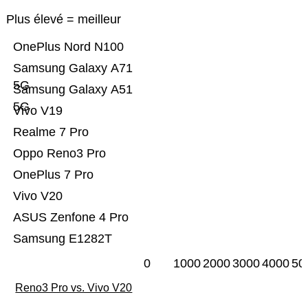
Plus élevé = meilleur
OnePlus Nord N100
Samsung Galaxy A71
5G
Samsung Galaxy A51
5G
Vivo V19
Realme 7 Pro
Oppo Reno3 Pro
OnePlus 7 Pro
Vivo V20
ASUS Zenfone 4 Pro
Samsung E1282T
0
1000
2000
3000
4000
50
Reno3 Pro vs. Vivo V20