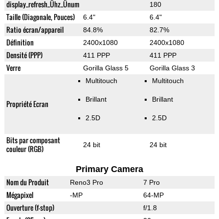
display_refresh_Ühz_Ünum
180
Taille (Diagonale, Pouces)
6.4"
6.4"
Ratio écran/appareil
84.8%
82.7%
Définition
2400x1080
2400x1080
Densité (PPP)
411 PPP
411 PPP
Verre
Gorilla Glass 5
Gorilla Glass 3
Multitouch
Multitouch
Brillant
Brillant
Propriété Ecran
2.5D
2.5D
Bits par composant
24 bit
24 bit
couleur (RGB)
Primary Camera
Nom du Produit
Reno3 Pro
7 Pro
Mégapixel
-MP
64-MP
Ouverture (f-stop)
f/1.8