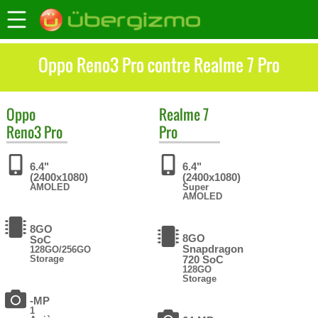
Oppo Reno3 Pro contre Realme 7 Pro
Oppo
Realme
7
Reno3 Pro
Pro
6.4"
6.4"
(2400x1080)
(2400x1080)
AMOLED
Super
AMOLED
8GO
8GO
SoC
Snapdragon
128GO/256GO
Storage
720 SoC
128GO
Storage
-MP
1