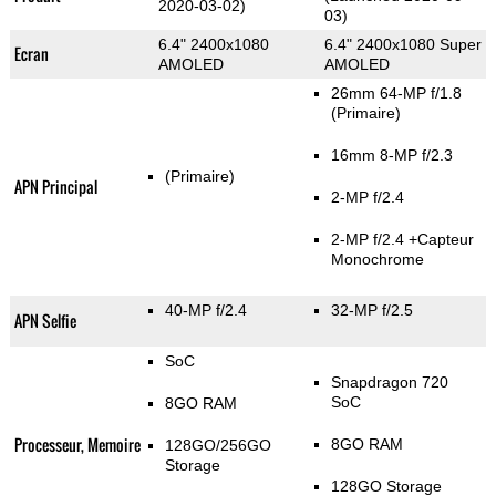
2020-03-02)
03)
6.4" 2400x1080
6.4" 2400x1080 Super
Ecran
AMOLED
AMOLED
26mm 64-MP f/1.8
(Primaire)
16mm 8-MP f/2.3
(Primaire)
APN Principal
2-MP f/2.4
2-MP f/2.4
+Capteur
Monochrome
40-MP f/2.4
32-MP f/2.5
APN Selfie
SoC
Snapdragon 720
SoC
8GO RAM
Processeur, Memoire
8GO RAM
128GO/256GO
Storage
128GO Storage