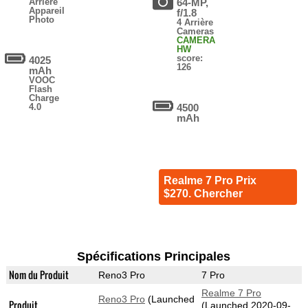
Arrière
64-MP,
Appareil
f/1.8
Photo
4 Arrière
Cameras
CAMERA
HW
score:
4025
126
mAh
VOOC
Flash
Charge
4.0
4500
mAh
Realme 7 Pro Prix
$270. Chercher
Spécifications Principales
Nom du Produit
Reno3 Pro
7 Pro
Realme 7 Pro
Reno3 Pro
(Launched
Produit
(Launched 2020-09-