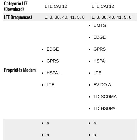
Categorie LTE
LTE CAT12
LTE CAT12
(Download)
LTE (fréquences)
1, 3, 38, 40, 41, 5, 8
1, 3, 38, 40, 41, 5, 8
UMTS
EDGE
EDGE
GPRS
GPRS
HSPA+
Propriétés Modem
HSPA+
LTE
LTE
EV-DO A
TD-SCDMA
TD-HSDPA
a
a
b
b