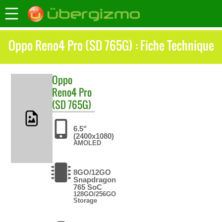
Oppo Reno4 Pro (SD 765G) : Fiche Technique
Oppo
Reno4 Pro
(SD 765G)
6.5"
(2400x1080)
AMOLED
8GO/12GO
Snapdragon
765 SoC
128GO/256GO
Storage