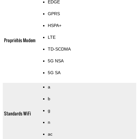
EDGE
GPRS
HSPA+
LTE
Propriétés Modem
TD-SCDMA
5G NSA
5G SA
a
b
g
Standards WiFi
n
ac