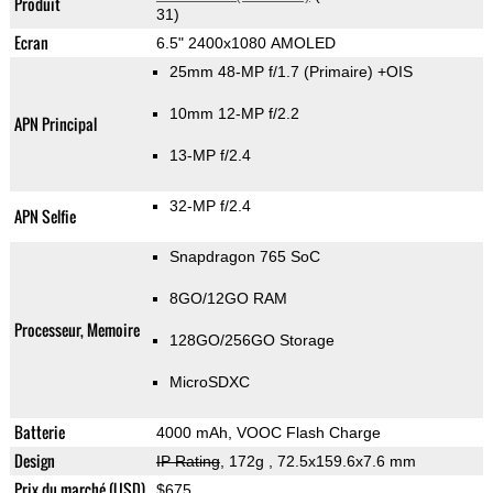
Produit
31)
Ecran
6.5" 2400x1080 AMOLED
25mm 48-MP f/1.7
(Primaire)
+OIS
10mm 12-MP f/2.2
APN Principal
13-MP f/2.4
32-MP f/2.4
APN Selfie
Snapdragon 765 SoC
8GO/12GO RAM
Processeur, Memoire
128GO/256GO Storage
MicroSDXC
Batterie
4000 mAh, VOOC Flash Charge
Design
IP Rating
, 172g
, 72.5x159.6x7.6 mm
Prix du marché (USD)
$675