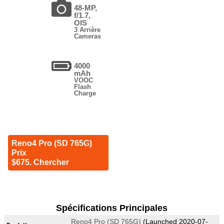
48-MP,
f/1.7,
OIS
3 Arrière
Cameras
4000
mAh
VOOC
Flash
Charge
Reno4 Pro (SD 765G)
Prix
$675. Chercher
Spécifications Principales
Reno4 Pro (SD 765G)
(Launched 2020-07-