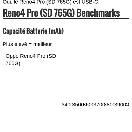
Oui, le Reno4 Pro (SD 765G) est USB-C.
Reno4 Pro (SD 765G) Benchmarks
Capacité Batterie (mAh)
Plus élevé = meilleur
Oppo Reno4 Pro (SD
765G)
3400
3500
3600
3700
3800
3900
40