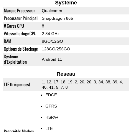
Systeme
Marque Processeur
Qualcomm
Processeur Principal
Snapdragon 865
# Cores CPU
8
Vitesse horloge CPU
2.84 GHz
RAM
8GO/12GO
Options de Stockage
128GO/256GO
Système
Android 11
d'Exploitation
Reseau
1, 12, 17, 18, 19, 2, 20, 26, 3, 34, 38, 39, 4,
LTE (fréquences)
40, 41, 5, 7, 8
EDGE
GPRS
HSPA+
LTE
Propriétés Modem