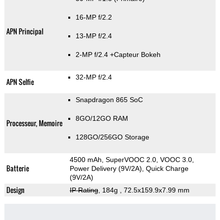
16-MP f/2.2
APN Principal
13-MP f/2.4
2-MP f/2.4
+Capteur Bokeh
32-MP f/2.4
APN Selfie
Snapdragon 865 SoC
8GO/12GO RAM
Processeur, Memoire
128GO/256GO Storage
4500 mAh, SuperVOOC 2.0, VOOC 3.0,
Batterie
Power Delivery (9V/2A), Quick Charge
(9V/2A)
Design
IP Rating
, 184g
, 72.5x159.9x7.99 mm