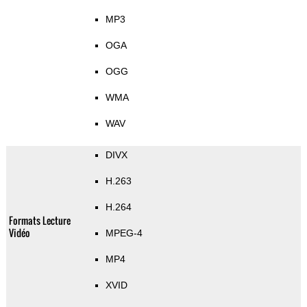
MP3
OGA
OGG
WMA
WAV
DIVX
H.263
H.264
Formats Lecture
Vidéo
MPEG-4
MP4
XVID