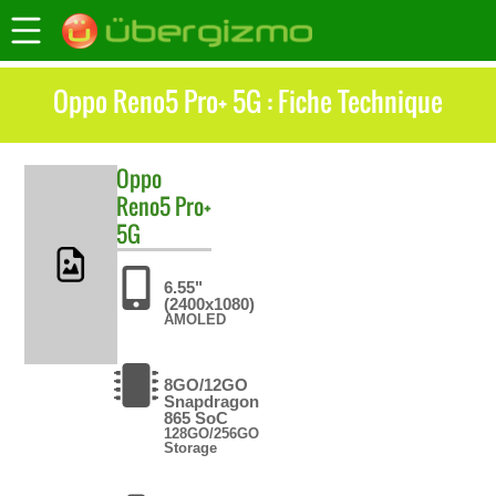
Oppo Reno5 Pro+ 5G : Fiche Technique
Oppo
Reno5 Pro+
5G
6.55"
(2400x1080)
AMOLED
8GO/12GO
Snapdragon
865 SoC
128GO/256GO
Storage