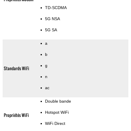
TD-SCDMA
5G NSA
5G SA
a
b
g
Standards WiFi
n
ac
Double bande
Hotspot WiFi
Propriétés WiFi
WiFi Direct