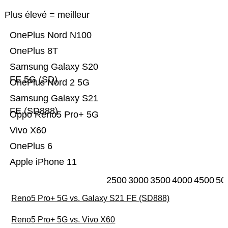
Plus élevé = meilleur
OnePlus Nord N100
OnePlus 8T
Samsung Galaxy S20
FE 5G (SD)
OnePlus Nord 2 5G
Samsung Galaxy S21
FE (SD888)
Oppo Reno5 Pro+ 5G
Vivo X60
OnePlus 6
Apple iPhone 11
2500
3000
3500
4000
4500
50
Reno5 Pro+ 5G vs. Galaxy S21 FE (SD888)
Reno5 Pro+ 5G vs. Vivo X60