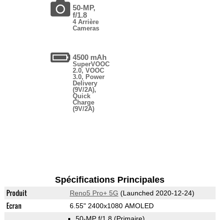
50-MP,
f/1.8
4 Arrière
Cameras
4500 mAh
SuperVOOC
2.0, VOOC
3.0, Power
Delivery
(9V/2A),
Quick
Charge
(9V/2A)
Spécifications Principales
Produit
Reno5 Pro+ 5G
(Launched 2020-12-24)
Ecran
6.55" 2400x1080 AMOLED
50-MP f/1.8
(Primaire)