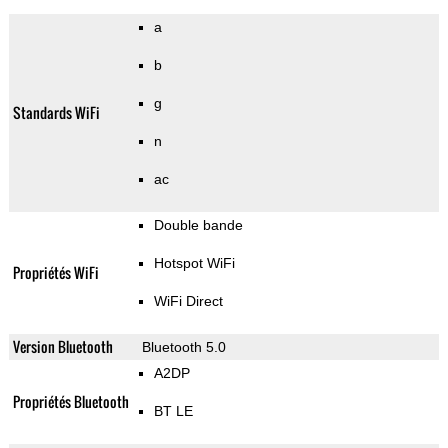
a
b
g
Standards WiFi
n
ac
Double bande
Hotspot WiFi
Propriétés WiFi
WiFi Direct
Version Bluetooth
Bluetooth 5.0
A2DP
Propriétés Bluetooth
BT LE