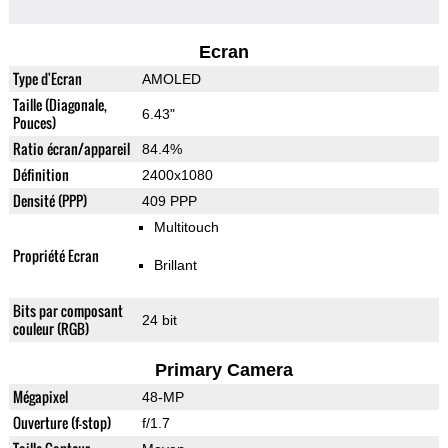
Ecran
Type d'Ecran
AMOLED
Taille (Diagonale,
6.43"
Pouces)
Ratio écran/appareil
84.4%
Définition
2400x1080
Densité (PPP)
409 PPP
Multitouch
Propriété Ecran
Brillant
Bits par composant
24 bit
couleur (RGB)
Primary Camera
Mégapixel
48-MP
Ouverture (f-stop)
f/1.7