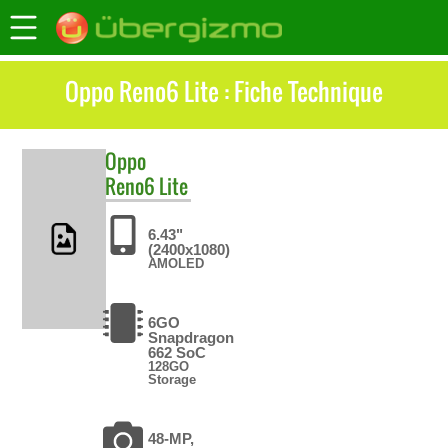
Oppo Reno6 Lite : Fiche Technique
Oppo
Reno6 Lite
6.43"
(2400x1080)
AMOLED
6GO
Snapdragon
662 SoC
128GO
Storage
48-MP,