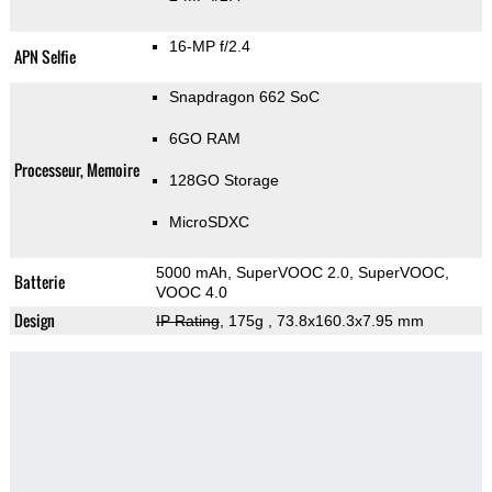
16-MP f/2.4
APN Selfie
Snapdragon 662 SoC
6GO RAM
Processeur, Memoire
128GO Storage
MicroSDXC
5000 mAh, SuperVOOC 2.0, SuperVOOC,
Batterie
VOOC 4.0
Design
IP Rating
, 175g
, 73.8x160.3x7.95 mm