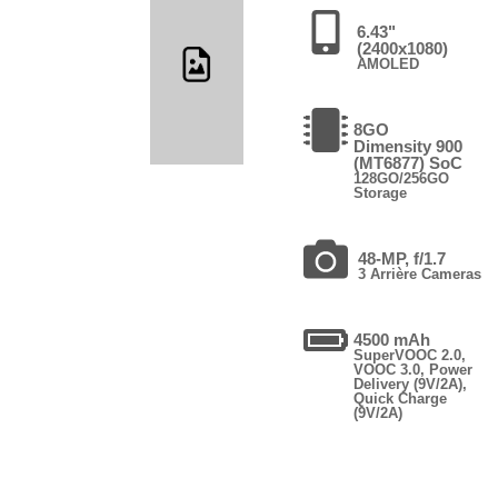
6.43"
(2400x1080)
AMOLED
8GO
Dimensity 900
(MT6877) SoC
128GO/256GO
Storage
48-MP, f/1.7
3 Arrière Cameras
4500 mAh
SuperVOOC 2.0,
VOOC 3.0, Power
Delivery (9V/2A),
Quick Charge
(9V/2A)