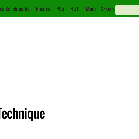
as Benchmarks
Phones
PCs
HOT!
More
Search
Technique