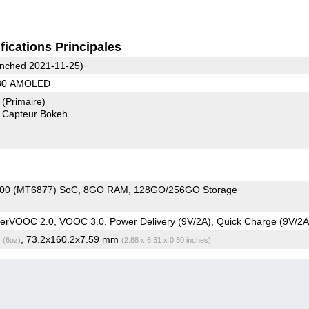
fications Principales
nched 2021-11-25)
080 AMOLED
7
(Primaire)
+Capteur Bokeh
900 (MT6877) SoC
8GO RAM
128GO/256GO Storage
rVOOC 2.0, VOOC 3.0, Power Delivery (9V/2A), Quick Charge (9V/2A
g
, 73.2x160.2x7.59 mm
(6oz)
(2.88 x 6.31 x 0.30 inches)