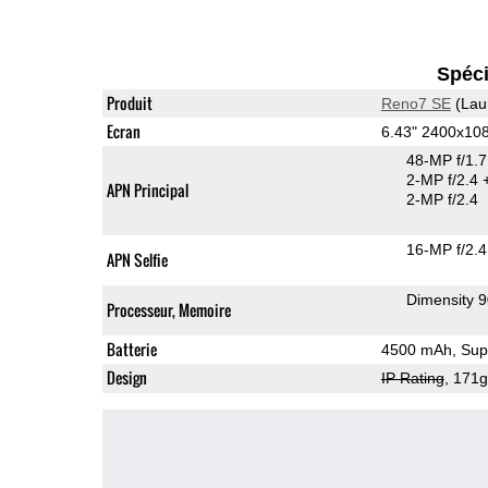
Spéci
Produit
Reno7 SE
(Lau
Ecran
6.43" 2400x1
48-MP f/1.
2-MP f/2.4
APN Principal
2-MP f/2.4
16-MP f/2.4
APN Selfie
Dimensity 
Processeur, Memoire
Batterie
4500 mAh, Supe
Design
IP Rating
, 171