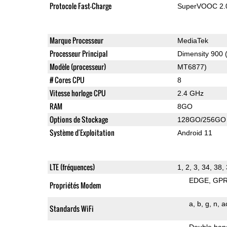
Protocole Fast-Charge
SuperVOOC 2.0,
Marque Processeur
MediaTek
Processeur Principal
Dimensity 900
Modèle (processeur)
MT6877)
# Cores CPU
8
Vitesse horloge CPU
2.4 GHz
RAM
8GO
Options de Stockage
128GO/256GO
Système d'Exploitation
Android 11
LTE (fréquences)
1, 2, 3, 34, 38,
EDGE
GP
Propriétés Modem
a
b
g
n
a
Standards WiFi
Double ban