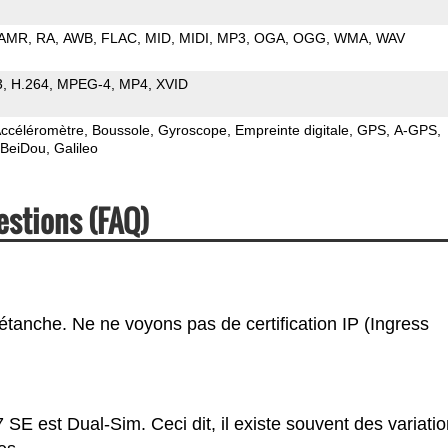
AMR
RA
AWB
FLAC
MID
MIDI
MP3
OGA
OGG
WMA
WAV
3
H.264
MPEG-4
MP4
XVID
ccéléromètre
Boussole
Gyroscope
Empreinte digitale
GPS
A-GPS
BeiDou
Galileo
estions (FAQ)
étanche. Ne ne voyons pas de certification IP (Ingress
SE est Dual-Sim. Ceci dit, il existe souvent des variati