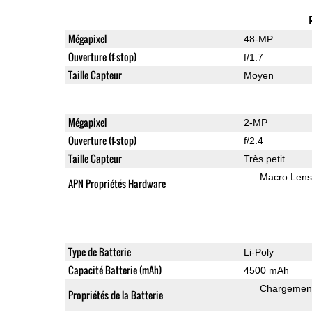
Mégapixel
48-MP
Ouverture (f-stop)
f/1.7
Taille Capteur
Moyen
Mégapixel
2-MP
Ouverture (f-stop)
f/2.4
Taille Capteur
Très petit
Macro Lens
APN Propriétés Hardware
Type de Batterie
Li-Poly
Capacité Batterie (mAh)
4500 mAh
Chargement
Propriétés de la Batterie