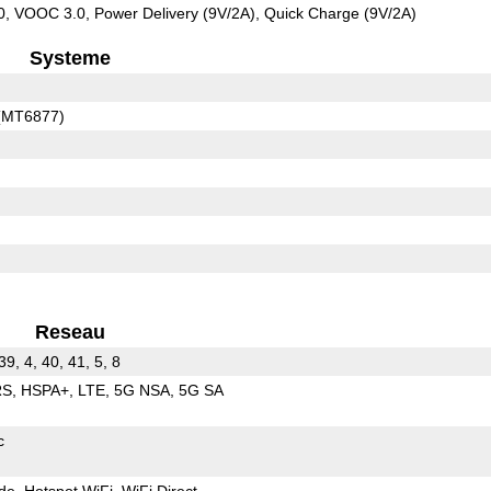
 VOOC 3.0, Power Delivery (9V/2A), Quick Charge (9V/2A)
Systeme
 (MT6877)
Reseau
 39, 4, 40, 41, 5, 8
RS
HSPA+
LTE
5G NSA
5G SA
c
de
Hotspot WiFi
WiFi Direct