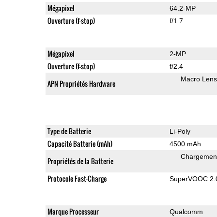
Mégapixel
64.2-MP
Ouverture (f-stop)
f/1.7
Mégapixel
2-MP
Ouverture (f-stop)
f/2.4
Macro Lens
APN Propriétés Hardware
Type de Batterie
Li-Poly
Capacité Batterie (mAh)
4500 mAh
Chargement
Propriétés de la Batterie
Protocole Fast-Charge
SuperVOOC 2.0,
Marque Processeur
Qualcomm