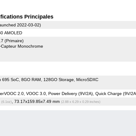
fications Principales
aunched 2022-03-02)
080 AMOLED
1.7
(Primaire)
+Capteur Monochrome
n 695 SoC
8GO RAM
128GO Storage
MicroSDXC
rVOOC 2.0, VOOC 3.0, Power Delivery (9V/2A), Quick Charge (9V/2A
g
, 73.17x159.85x7.49 mm
(6.1oz)
(2.88 x 6.29 x 0.29 inches)