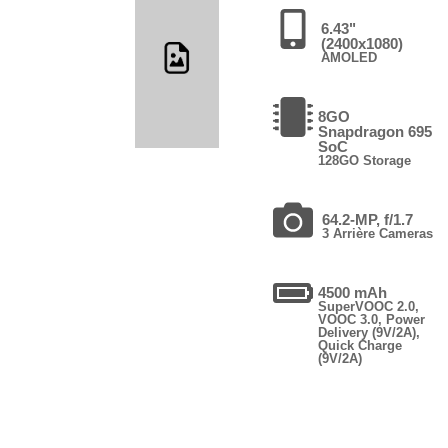
6.43"
(2400x1080)
AMOLED
8GO
Snapdragon 695
SoC
128GO Storage
64.2-MP, f/1.7
3 Arrière Cameras
4500 mAh
SuperVOOC 2.0,
VOOC 3.0, Power
Delivery (9V/2A),
Quick Charge
(9V/2A)