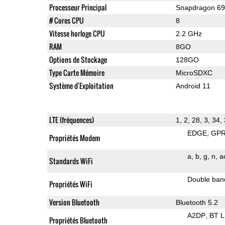
Processeur Principal
Snapdragon 6
# Cores CPU
8
Vitesse horloge CPU
2.2 GHz
RAM
8GO
Options de Stockage
128GO
Type Carte Mémoire
MicroSDXC
Système d'Exploitation
Android 11
LTE (fréquences)
1, 2, 28, 3, 34, 
EDGE
GP
Propriétés Modem
a
b
g
n
a
Standards WiFi
Double ban
Propriétés WiFi
Version Bluetooth
Bluetooth 5.2
A2DP
BT 
Propriétés Bluetooth