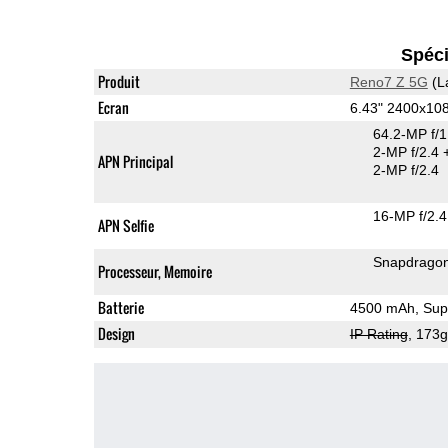
Spéci
Produit
Reno7 Z 5G
(L
Ecran
6.43" 2400x1
64.2-MP f/
2-MP f/2.4
APN Principal
2-MP f/2.4
16-MP f/2.4
APN Selfie
Snapdrago
Processeur, Memoire
Batterie
4500 mAh, Supe
Design
IP Rating
, 173