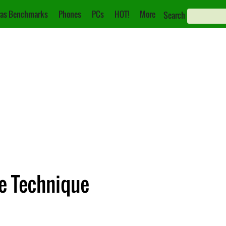
as Benchmarks
Phones
PCs
HOT!
More
Search
e Technique