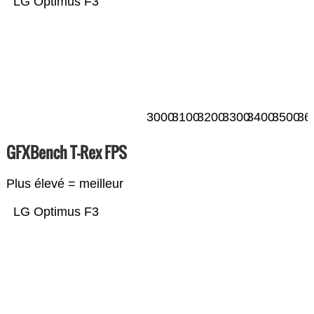
LG Optimus F3
3000
3100
3200
3300
3400
3500
36
GFXBench T-Rex FPS
Plus élevé = meilleur
LG Optimus F3