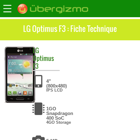
LG Optimus F3 : Fiche Technique
LG
Optimus
F3
4"
(800x480)
IPS LCD
1GO
Snapdragon
400 SoC
4GO Storage