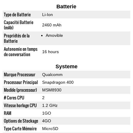
Batterie
Type de Batterie
Li-Ion
Capacité Batterie
2460 mAh
(mAh)
Propriétés de la
Amovible
Batterie
Autonomie en temps
16 hours
de conversation
Systeme
Marque Processeur
Qualcomm
Processeur Principal
Snapdragon 400
Modèle (processeur)
MSM8930
# Cores CPU
2
Vitesse horloge CPU
1.2 GHz
RAM
1GO
Options de Stockage
4GO
Type Carte Mémoire
MicroSD