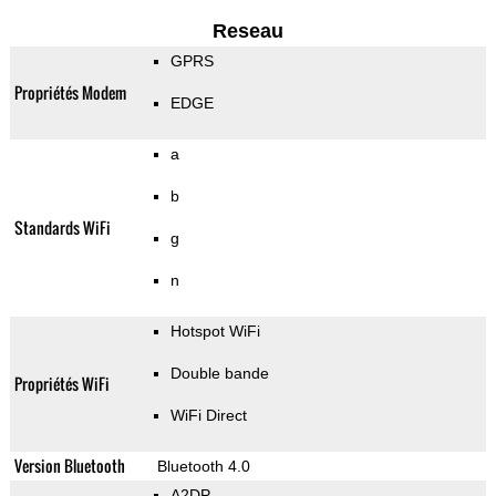
Reseau
GPRS
Propriétés Modem
EDGE
a
b
Standards WiFi
g
n
Hotspot WiFi
Double bande
Propriétés WiFi
WiFi Direct
Version Bluetooth
Bluetooth 4.0
A2DP