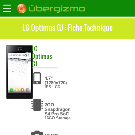
LG Optimus GJ : Fiche Technique
LG
Optimus
GJ
4.7"
(1280x720)
IPS LCD
2GO
Snapdragon
S4 Pro SoC
16GO Storage