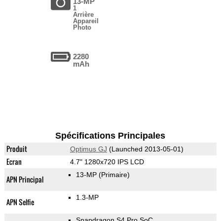
13-MP
1
Arrière
Appareil
Photo
2280
mAh
Spécifications Principales
Produit
Optimus GJ
(Launched 2013-05-01)
Ecran
4.7" 1280x720 IPS LCD
13-MP
(Primaire)
APN Principal
1.3-MP
APN Selfie
Snapdragon S4 Pro SoC