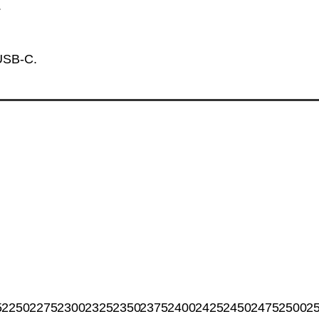
.
USB-C.
5
2250
2275
2300
2325
2350
2375
2400
2425
2450
2475
2500
2