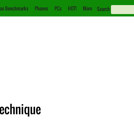
as Benchmarks
Phones
PCs
HOT!
More
Search
Technique