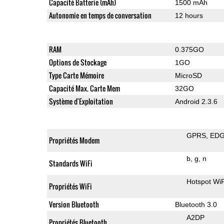
Capacité Batterie (mAh)
1500 mAh
Autonomie en temps de conversation
12 hours
RAM
0.375GO
Options de Stockage
1GO
Type Carte Mémoire
MicroSD
Capacité Max. Carte Mem
32GO
Système d'Exploitation
Android 2.3.6
GPRS
ED
Propriétés Modem
b
g
n
Standards WiFi
Hotspot WiF
Propriétés WiFi
Version Bluetooth
Bluetooth 3.0
A2DP
Propriétés Bluetooth