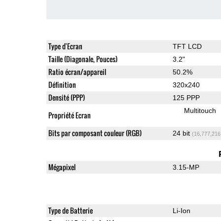
Type d'Ecran
TFT LCD
Taille (Diagonale, Pouces)
3.2"
Ratio écran/appareil
50.2%
Définition
320x240
Densité (PPP)
125 PPP
Multitouch
Propriété Ecran
Bits par composant couleur (RGB)
24 bit
(16,777,216
Mégapixel
3.15-MP
Type de Batterie
Li-Ion