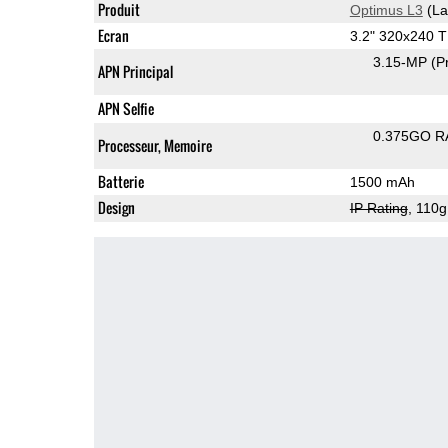
Produit
Optimus L3
(La
Ecran
3.2" 320x240 
3.15-MP
(P
APN Principal
APN Selfie
0.375GO 
Processeur, Memoire
Batterie
1500 mAh
Design
IP Rating
, 110