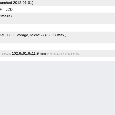
unched 2012-01-01)
TFT LCD
rimaire)
RAM
1GO Storage
MicroSD (32GO max.)
g
, 102.6x61.6x11.9 mm
(3.9oz)
(4.04 x 2.43 x 0.47 inches)