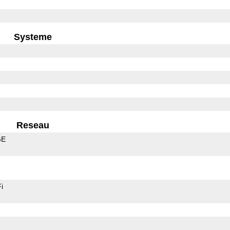
Systeme
Reseau
GE
i