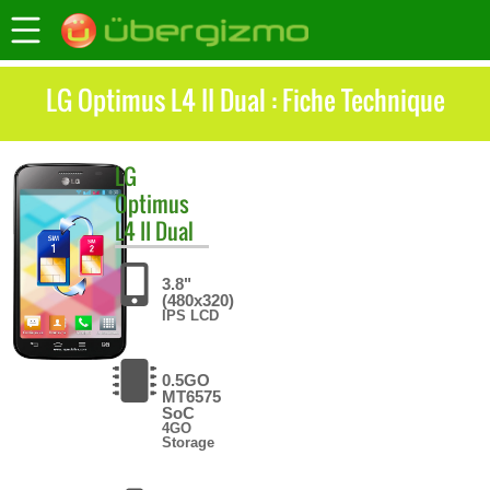
LG Optimus L4 II Dual : Fiche Technique
LG
Optimus
L4 II Dual
3.8"
(480x320)
IPS LCD
0.5GO
MT6575
SoC
4GO
Storage