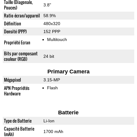
Taille (Diagonale,
3.8"
Pouces)
Ratio écran/appareil
58.9%
Définition
480x320
Densité (PPP)
152 PPP
Multitouch
Propriété Ecran
Bits par composant
24 bit
couleur (RGB)
Primary Camera
Mégapixel
3.15-MP
APN Propriétés
Flash
Hardware
Batterie
Type de Batterie
Li-Ion
Capacité Batterie
1700 mAh
(mAh)