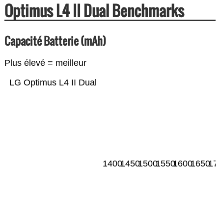
Optimus L4 II Dual Benchmarks
Capacité Batterie (mAh)
Plus élevé = meilleur
LG Optimus L4 II Dual
1400
1450
1500
1550
1600
1650
17