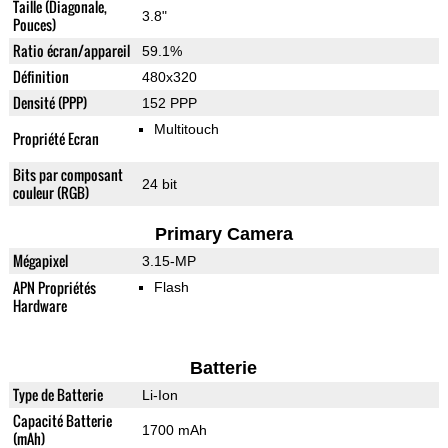
Taille (Diagonale,
3.8"
Pouces)
Ratio écran/appareil
59.1%
Définition
480x320
Densité (PPP)
152 PPP
Multitouch
Propriété Ecran
Bits par composant
24 bit
couleur (RGB)
Primary Camera
Mégapixel
3.15-MP
APN Propriétés
Flash
Hardware
Batterie
Type de Batterie
Li-Ion
Capacité Batterie
1700 mAh
(mAh)