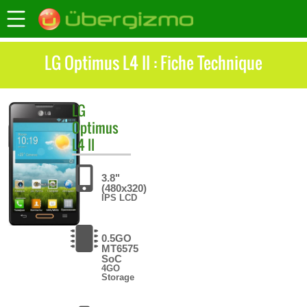
LG Optimus L4 II : Fiche Technique
LG
Optimus
L4 II
3.8"
(480x320)
IPS LCD
0.5GO
MT6575
SoC
4GO
Storage