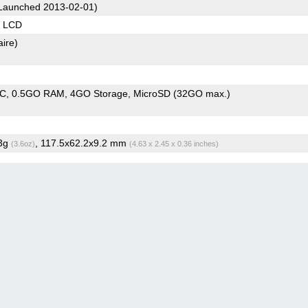
Launched 2013-02-01)
S LCD
aire)
oC
0.5GO RAM
4GO Storage
MicroSD (32GO max.)
.3g
, 117.5x62.2x9.2 mm
(3.6oz)
(4.63 x 2.45 x 0.36 inches)