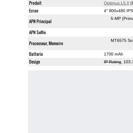
Produit
Optimus L5 II
(
Ecran
4" 800x480 IP
5-MP
(Prim
APN Principal
APN Selfie
MT6575 S
Processeur, Memoire
Batterie
1700 mAh
Design
IP Rating
, 103