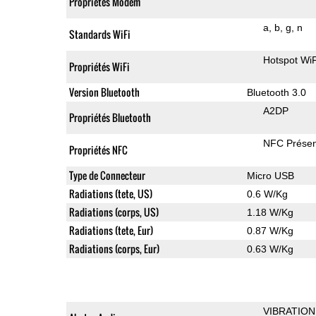
Propriétés Modem
a
b
g
n
Standards WiFi
Hotspot WiF
Propriétés WiFi
Version Bluetooth
Bluetooth 3.0
A2DP
Propriétés Bluetooth
NFC Présen
Propriétés NFC
Type de Connecteur
Micro USB
Radiations (tete, US)
0.6 W/Kg
Radiations (corps, US)
1.18 W/Kg
Radiations (tete, Eur)
0.87 W/Kg
Radiations (corps, Eur)
0.63 W/Kg
VIBRATION