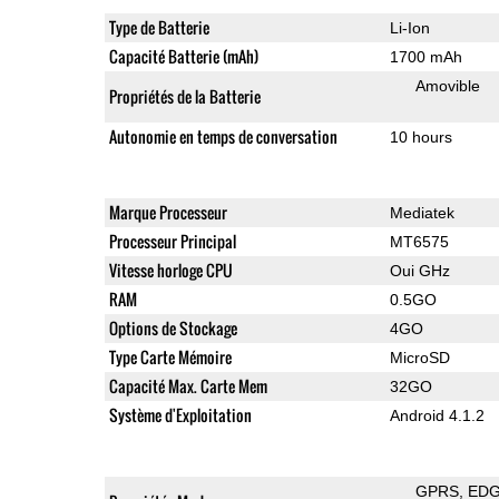
Type de Batterie
Li-Ion
Capacité Batterie (mAh)
1700 mAh
Amovible
Propriétés de la Batterie
Autonomie en temps de conversation
10 hours
Marque Processeur
Mediatek
Processeur Principal
MT6575
Vitesse horloge CPU
Oui GHz
RAM
0.5GO
Options de Stockage
4GO
Type Carte Mémoire
MicroSD
Capacité Max. Carte Mem
32GO
Système d'Exploitation
Android 4.1.2
GPRS
ED