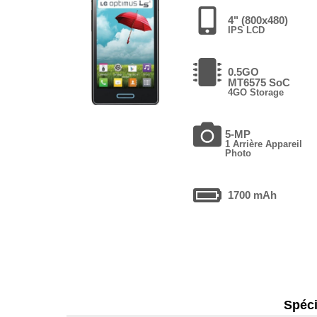
4" (800x480)
IPS LCD
0.5GO
MT6575 SoC
4GO Storage
5-MP
1 Arrière Appareil
Photo
1700 mAh
Spéci