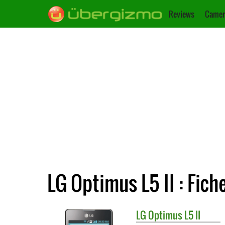
Reviews
Camer
LG Optimus L5 II : Fich
LG
Optimus L5 II