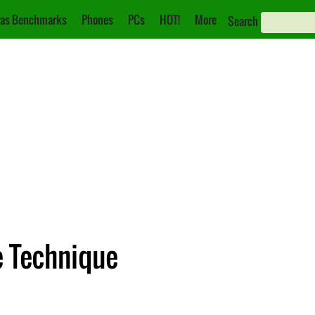
as Benchmarks
Phones
PCs
HOT!
More
Search
e Technique