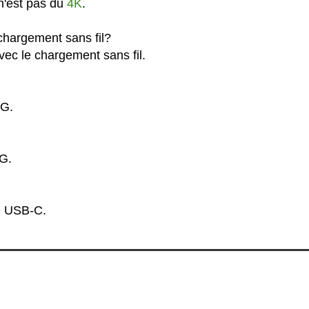
 n'est pas du
4K
.
chargement sans fil?
vec le chargement sans fil.
4G.
5G.
n USB-C.