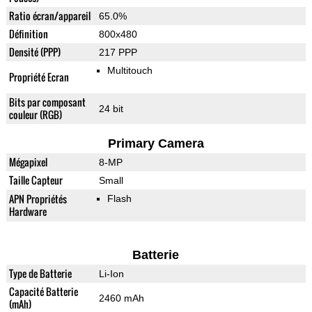
Ratio écran/appareil
65.0%
Définition
800x480
Densité (PPP)
217 PPP
Multitouch
Propriété Ecran
Bits par composant
24 bit
couleur (RGB)
Primary Camera
Mégapixel
8-MP
Taille Capteur
Small
APN Propriétés
Flash
Hardware
Batterie
Type de Batterie
Li-Ion
Capacité Batterie
2460 mAh
(mAh)