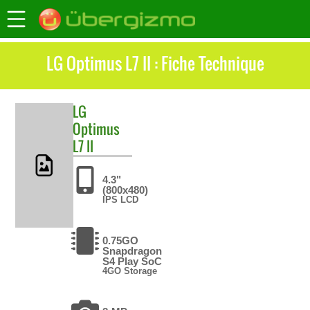
LG Optimus L7 II : Fiche Technique
LG
Optimus
L7 II
4.3"
(800x480)
IPS LCD
0.75GO
Snapdragon
S4 Play SoC
4GO Storage