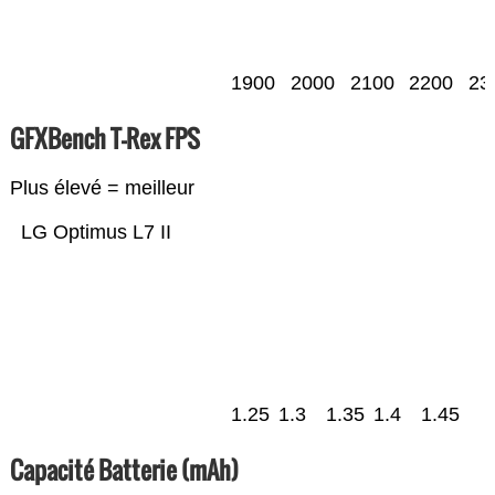
1900
2000
2100
2200
23
GFXBench T-Rex FPS
Plus élevé = meilleur
LG Optimus L7 II
1.25
1.3
1.35
1.4
1.45
Capacité Batterie (mAh)