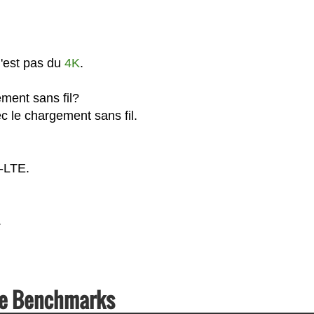
n'est pas du
4K
.
ment sans fil?
c le chargement sans fil.
G-LTE.
.
se Benchmarks