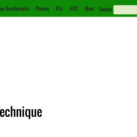
as Benchmarks
Phones
PCs
HOT!
More
Search
Technique