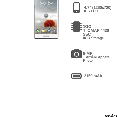
4.7" (1280x720)
IPS LCD
1GO
TI OMAP 4430
SoC
8GO Storage
8-MP
1 Arrière Appareil
Photo
2150 mAh
Spéci