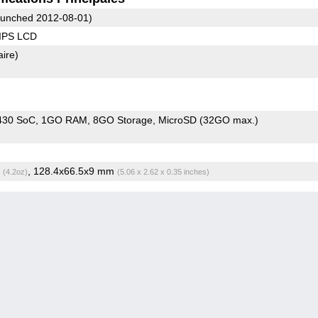
unched 2012-08-01)
 IPS LCD
aire)
430 SoC
1GO RAM
8GO Storage
MicroSD (32GO max.)
g
, 128.4x66.5x9 mm
(4.2oz)
(5.06 x 2.62 x 0.35 inches)