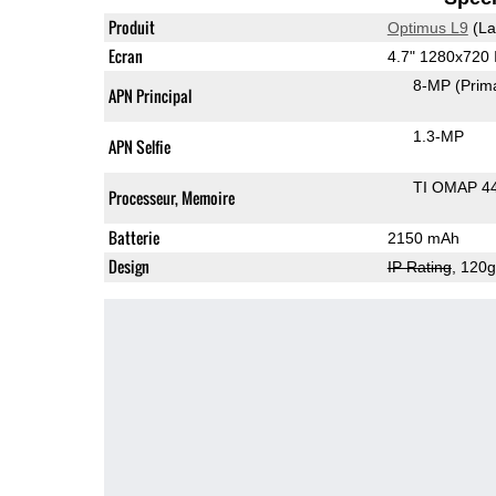
Produit
Optimus L9
(La
Ecran
4.7" 1280x720
8-MP
(Prim
APN Principal
1.3-MP
APN Selfie
TI OMAP 4
Processeur, Memoire
Batterie
2150 mAh
Design
IP Rating
, 120