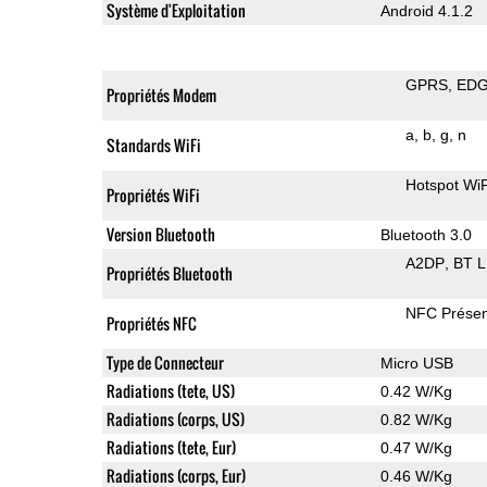
Système d'Exploitation
Android 4.1.2
GPRS
ED
Propriétés Modem
a
b
g
n
Standards WiFi
Hotspot WiF
Propriétés WiFi
Version Bluetooth
Bluetooth 3.0
A2DP
BT 
Propriétés Bluetooth
NFC Présen
Propriétés NFC
Type de Connecteur
Micro USB
Radiations (tete, US)
0.42 W/Kg
Radiations (corps, US)
0.82 W/Kg
Radiations (tete, Eur)
0.47 W/Kg
Radiations (corps, Eur)
0.46 W/Kg