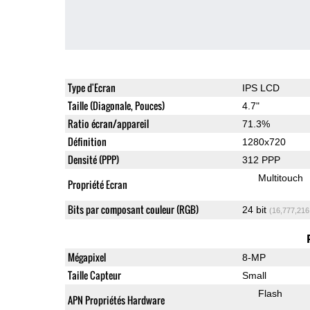
Type d'Ecran
IPS LCD
Taille (Diagonale, Pouces)
4.7"
Ratio écran/appareil
71.3%
Définition
1280x720
Densité (PPP)
312 PPP
Multitouch
Propriété Ecran
Bits par composant couleur (RGB)
24 bit
(16,777,216
Mégapixel
8-MP
Taille Capteur
Small
Flash
APN Propriétés Hardware