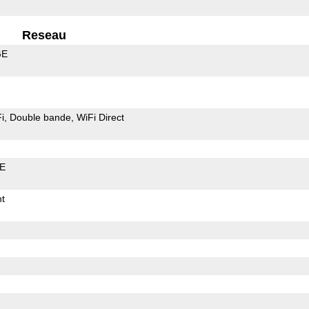
Reseau
GE
i
Double bande
WiFi Direct
LE
t