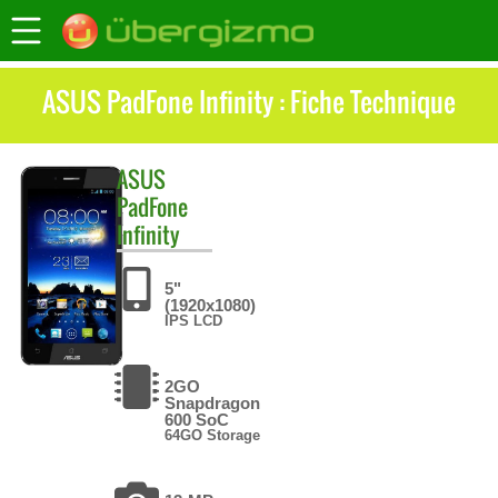
ASUS PadFone Infinity : Fiche Technique
ASUS
PadFone
Infinity
5"
(1920x1080)
IPS LCD
2GO
Snapdragon
600 SoC
64GO Storage