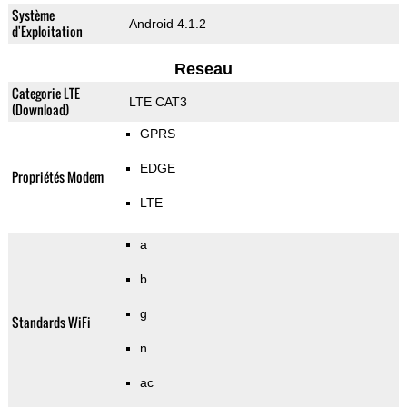
Système
Android 4.1.2
d'Exploitation
Reseau
Categorie LTE
LTE CAT3
(Download)
GPRS
EDGE
Propriétés Modem
LTE
a
b
g
Standards WiFi
n
ac