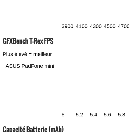
3900
4100
4300
4500
4700
GFXBench T-Rex FPS
Plus élevé = meilleur
ASUS PadFone mini
5
5.2
5.4
5.6
5.8
Capacité Batterie (mAh)