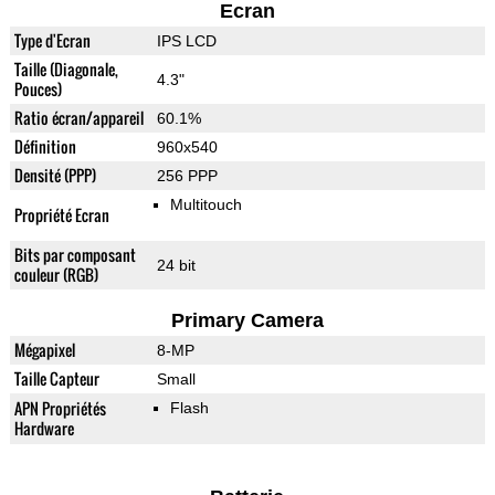
Ecran
Type d'Ecran
IPS LCD
Taille (Diagonale,
4.3"
Pouces)
Ratio écran/appareil
60.1%
Définition
960x540
Densité (PPP)
256 PPP
Multitouch
Propriété Ecran
Bits par composant
24 bit
couleur (RGB)
Primary Camera
Mégapixel
8-MP
Taille Capteur
Small
APN Propriétés
Flash
Hardware