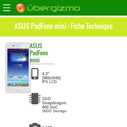
ASUS PadFone mini : Fiche Technique
ASUS
PadFone
mini
4.3"
(960x540)
IPS LCD
1GO
Snapdragon
400 SoC
16GO Storage