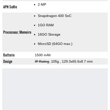
2-MP
APN Selfie
Snapdragon 400 SoC
1GO RAM
Processeur, Memoire
16GO Storage
MicroSD (64GO max.)
Batterie
1500 mAh
Design
IP Rating
, 105g
, 129.3x65.6x8.7 mm