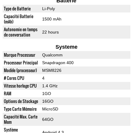
Batterie
Type de Batterie
Li-Poly
Capacité Batterie
1500 mAh
(mAh)
Autonomie en temps
22 hours
de conversation
Systeme
Marque Processeur
Qualcomm
Processeur Principal
Snapdragon 400
Modèle (processeur)
MSM8226
# Cores CPU
4
Vitesse horloge CPU
1.4 GHz
RAM
1GO
Options de Stockage
16GO
Type Carte Mémoire
MicroSD
Capacité Max. Carte
64GO
Mem
Système
Android 4.3