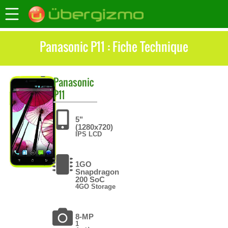
Panasonic P11 : Fiche Technique
Panasonic
P11
5"
(1280x720)
IPS LCD
1GO
Snapdragon
200 SoC
4GO Storage
8-MP
1