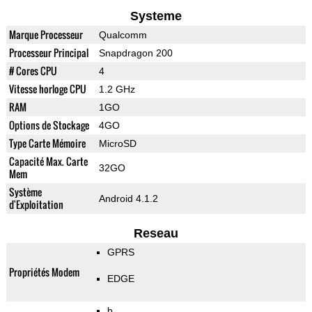
Systeme
Marque Processeur
Qualcomm
Processeur Principal
Snapdragon 200
# Cores CPU
4
Vitesse horloge CPU
1.2 GHz
RAM
1GO
Options de Stockage
4GO
Type Carte Mémoire
MicroSD
Capacité Max. Carte
32GO
Mem
Système
Android 4.1.2
d'Exploitation
Reseau
GPRS
Propriétés Modem
EDGE
b