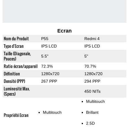
Ecran
Nom du Produit
P55
Redmi 4
Type d'Ecran
IPS LCD
IPS LCD
Taille (Diagonale,
5.5"
5"
Pouces)
Ratio écran/appareil
72.3%
70.7%
Définition
1280x720
1280x720
Densité (PPP)
267 PPP
294 PPP
Luminosité Max.
450 NITs
(Specs)
Multitouch
Multitouch
Brillant
Propriété Ecran
2.5D