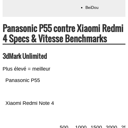
BeiDou
Panasonic P55 contre Xiaomi Redmi
4 Specs & Vitesse Benchmarks
3dMark Unlimited
Plus élevé = meilleur
Panasonic P55
Xiaomi Redmi Note 4
500
1000
1500
2000
25