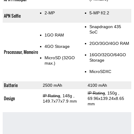
2-MP
5-MP f/2.2
APN Selfie
Snapdragon 435
SoC
1GO RAM
2GO/3GO/4GO RAM
4GO Storage
Processeur, Memoire
16GO/32GO/64GO
MicroSD (32GO
Storage
max.)
MicroSDXC
Batterie
2500 mAh
4100 mAh
IP Rating
, 150g
,
IP Rating
, 148g
,
Design
69.96x139.24x8.65
149.7x77x7.9 mm
mm