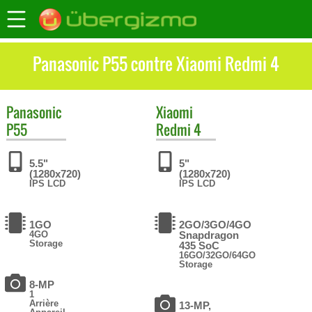
Panasonic P55 contre Xiaomi Redmi 4
Panasonic
Xiaomi
P55
Redmi 4
5.5"
5"
(1280x720)
(1280x720)
IPS LCD
IPS LCD
1GO
2GO/3GO/4GO
4GO
Snapdragon
Storage
435 SoC
16GO/32GO/64GO
Storage
8-MP
1
Arrière
13-MP,