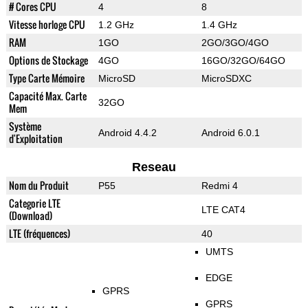
# Cores CPU
4
8
Vitesse horloge CPU
1.2 GHz
1.4 GHz
RAM
1GO
2GO/3GO/4GO
Options de Stockage
4GO
16GO/32GO/64GO
Type Carte Mémoire
MicroSD
MicroSDXC
Capacité Max. Carte
32GO
Mem
Système
Android 4.4.2
Android 6.0.1
d'Exploitation
Reseau
Nom du Produit
P55
Redmi 4
Categorie LTE
LTE CAT4
(Download)
LTE (fréquences)
40
UMTS
EDGE
GPRS
GPRS