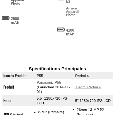
Appareil
f/2
Photo
1
Arrière
Appareil
Photo
2500
mAh
4100
mAh
Spécifications Principales
Nom du Produit
P55
Redmi 4
Panasonic P55
Produit
(Launched 2014-11-
Xiaomi Redmi 4
01)
5.5" 1280x720 IPS
Ecran
5" 1280x720 IPS LCD
LCD
26mm 13-MP f/2
8-MP
(Primaire)
APN Principal
(Primaire)