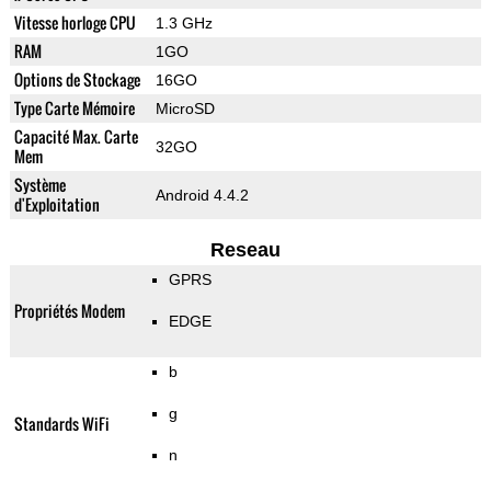
Vitesse horloge CPU
1.3 GHz
RAM
1GO
Options de Stockage
16GO
Type Carte Mémoire
MicroSD
Capacité Max. Carte
32GO
Mem
Système
Android 4.4.2
d'Exploitation
Reseau
GPRS
Propriétés Modem
EDGE
b
g
Standards WiFi
n