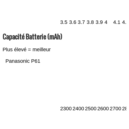
3.5
3.6
3.7
3.8
3.9
4
4.1
4.
Capacité Batterie (mAh)
Plus élevé = meilleur
Panasonic P61
2300
2400
2500
2600
2700
28