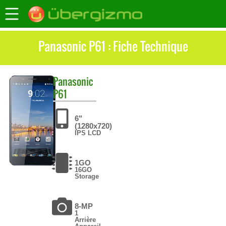
Panasonic P61 : Fiche Technique
Panasonic
P61
6"
(1280x720)
IPS LCD
1GO
16GO
Storage
8-MP
1
Arrière