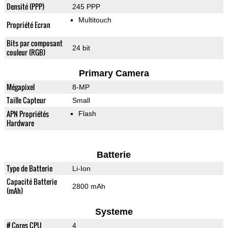
Densité (PPP)
245 PPP
Multitouch
Propriété Ecran
Bits par composant
24 bit
couleur (RGB)
Primary Camera
Mégapixel
8-MP
Taille Capteur
Small
APN Propriétés
Flash
Hardware
Batterie
Type de Batterie
Li-Ion
Capacité Batterie
2800 mAh
(mAh)
Systeme
# Cores CPU
4