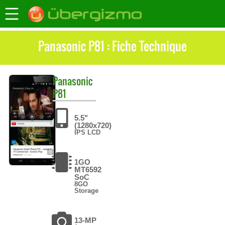
Panasonic P81 : Fiche Technique
Panasonic
P81
5.5"
(1280x720)
IPS LCD
1GO
MT6592
SoC
8GO
Storage
13-MP