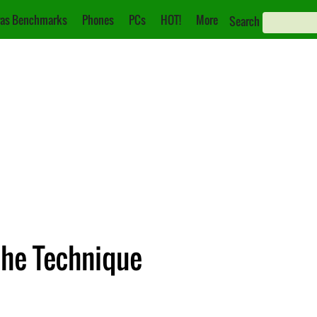
as Benchmarks
Phones
PCs
HOT!
More
Search
che Technique