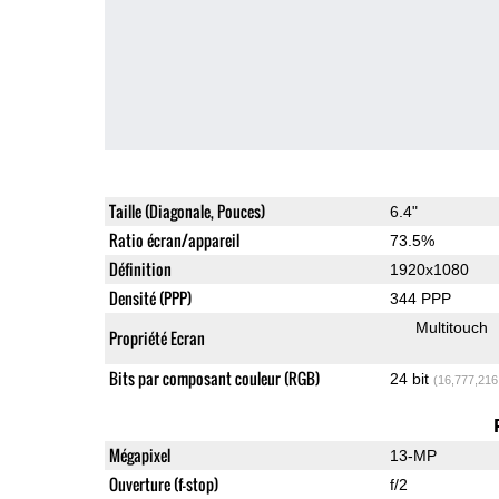
Taille (Diagonale, Pouces)
6.4"
Ratio écran/appareil
73.5%
Définition
1920x1080
Densité (PPP)
344 PPP
Multitouch
Propriété Ecran
Bits par composant couleur (RGB)
24 bit
(16,777,216
Mégapixel
13-MP
Ouverture (f-stop)
f/2