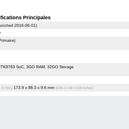
fications Principales
unched 2016-06-01)
0
Primaire)
MTK8783 SoC
3GO RAM
32GO Storage
g
, 173.9 x 88.3 x 9.6 mm
(7.7oz)
(6.85 x 3.48 x 0.38 inches)