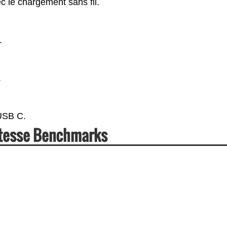
c le chargement sans fil.
.
.
USB C.
itesse Benchmarks