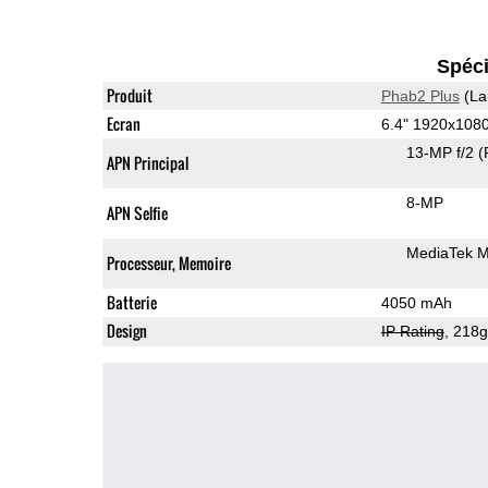
Spéci
Produit
Phab2 Plus
(La
Ecran
6.4" 1920x108
13-MP f/2
(
APN Principal
8-MP
APN Selfie
MediaTek 
Processeur, Memoire
Batterie
4050 mAh
Design
IP Rating
, 218