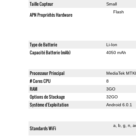
Taille Capteur
Small
Flash
APN Propriétés Hardware
Type de Batterie
Li-Ion
Capacité Batterie (mAh)
4050 mAh
Processeur Principal
MediaTek MTK
# Cores CPU
8
RAM
3GO
Options de Stockage
32GO
Système d'Exploitation
Android 6.0.1
a
b
g
n
a
Standards WiFi