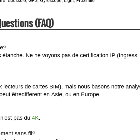
tre
Boussole
GPS
Gyroscope
Light
Proximité
Questions (FAQ)
he?
 étanche. Ne ne voyons pas de certification IP (Ingress
x lecteurs de cartes SIM), mais nous basons notre analy
eut êtredifferent en Asie, ou en Europe.
 n'est pas du
4K
.
ment sans fil?