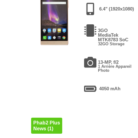
6.4" (1920x1080)
3GO
MediaTek
MTK8783 SoC
32GO Storage
13-MP, f/2
1 Arrière Appareil
Photo
4050 mAh
Phab2 Plus
News (1)