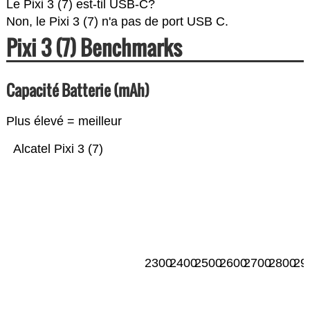
Le Pixi 3 (7) est-til USB-C?
Non, le Pixi 3 (7) n'a pas de port USB C.
Pixi 3 (7) Benchmarks
Capacité Batterie (mAh)
Plus élevé = meilleur
Alcatel Pixi 3 (7)
2300
2400
2500
2600
2700
2800
29