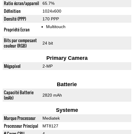
Ratio écran/appareil
65.7%
Définition
1024x600
Densité (PPP)
170 PPP
Multitouch
Propriété Ecran
Bits par composant
24 bit
couleur (RGB)
Primary Camera
Mégapixel
2-MP
Batterie
Capacité Batterie
2820 mAh
(mAh)
Systeme
Marque Processeur
Mediatek
Processeur Principal
MT8127
# Cores CPU
4