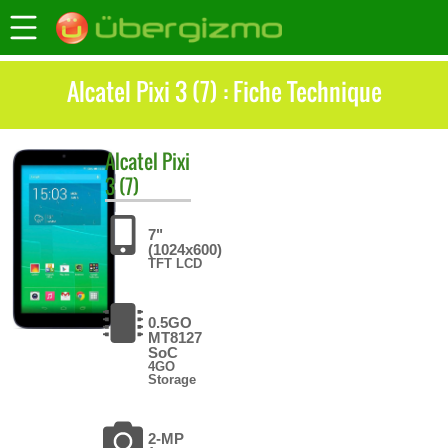
Alcatel Pixi 3 (7) : Fiche Technique
Alcatel
Pixi
3 (7)
7"
(1024x600)
TFT LCD
0.5GO
MT8127
SoC
4GO
Storage
2-MP