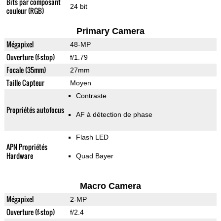
Bits par composant
24 bit
couleur (RGB)
Primary Camera
Mégapixel
48-MP
Ouverture (f-stop)
f/1.79
Focale (35mm)
27mm
Taille Capteur
Moyen
Contraste
Propriétés autofocus
AF à détection de phase
Flash LED
APN Propriétés
Hardware
Quad Bayer
Macro Camera
Mégapixel
2-MP
Ouverture (f-stop)
f/2.4