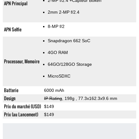
2-MP f/2.4
+Capteur Bokeh
APN Principal
2mm 2-MP f/2.4
8-MP f/2
APN Selfie
Snapdragon 662 SoC
4GO RAM
Processeur, Memoire
64GO/128GO Storage
MicroSDXC
Batterie
6000 mAh
Design
IP Rating
, 198g
, 77.3x162.3x9.6 mm
Prix du marché (USD)
$149
Prix (au Lancement)
$149