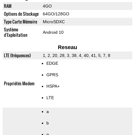
RAM
4GO
Options de Stockage
64GO/128GO
Type Carte Mémoire
MicroSDXC
Système
Android 10
d'Exploitation
Reseau
LTE (fréquences)
1, 2, 20, 28, 3, 38, 4, 40, 41, 5, 7, 8
EDGE
GPRS
Propriétés Modem
HSPA+
LTE
a
b
g