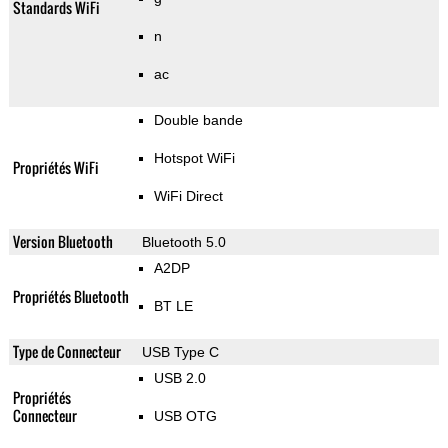
Standards WiFi
n
ac
Double bande
Hotspot WiFi
Propriétés WiFi
WiFi Direct
Version Bluetooth
Bluetooth 5.0
A2DP
Propriétés Bluetooth
BT LE
Type de Connecteur
USB Type C
USB 2.0
Propriétés
Connecteur
USB OTG