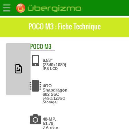
POCO M3 : Fiche Technique
POCO
M3
6.53"
(2340x1080)
IPS LCD
4GO
Snapdragon
662 SoC
64GO/128GO
Storage
48-MP,
f/1.79
3 Arrière