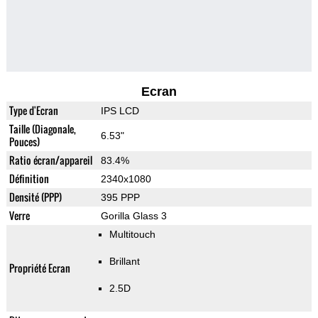
Ecran
Type d'Ecran
IPS LCD
Taille (Diagonale,
6.53"
Pouces)
Ratio écran/appareil
83.4%
Définition
2340x1080
Densité (PPP)
395 PPP
Verre
Gorilla Glass 3
Multitouch
Brillant
Propriété Ecran
2.5D