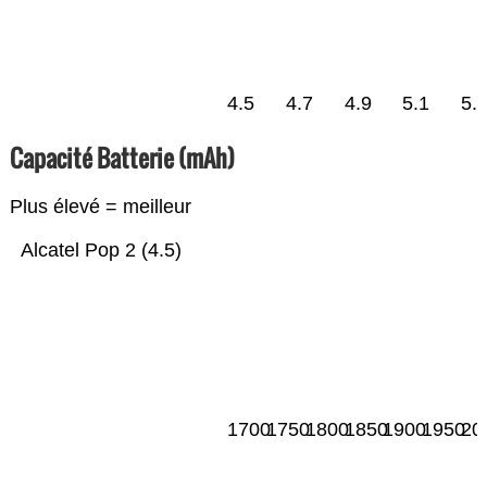
4.5
4.7
4.9
5.1
5.
Capacité Batterie (mAh)
Plus élevé = meilleur
Alcatel Pop 2 (4.5)
1700
1750
1800
1850
1900
1950
20