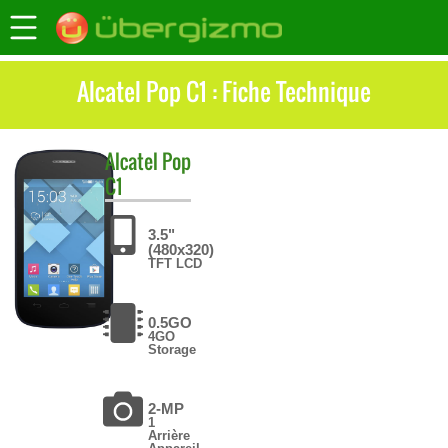
Alcatel Pop C1 : Fiche Technique
Alcatel
Pop
C1
3.5"
(480x320)
TFT LCD
0.5GO
4GO
Storage
2-MP
1
Arrière