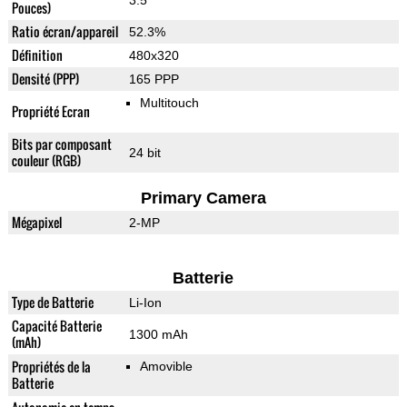
3.5"
Pouces)
Ratio écran/appareil
52.3%
Définition
480x320
Densité (PPP)
165 PPP
Multitouch
Propriété Ecran
Bits par composant
24 bit
couleur (RGB)
Primary Camera
Mégapixel
2-MP
Batterie
Type de Batterie
Li-Ion
Capacité Batterie
1300 mAh
(mAh)
Propriétés de la
Amovible
Batterie