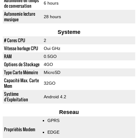
Autonomie en temps
6 hours
de conversation
Autonomie lecture
28 hours
musique
Systeme
# Cores CPU
2
Vitesse horloge CPU
Oui GHz
RAM
0.5GO
Options de Stockage
4GO
Type Carte Mémoire
MicroSD
Capacité Max. Carte
32GO
Mem
Système
Android 4.2
d'Exploitation
Reseau
GPRS
Propriétés Modem
EDGE