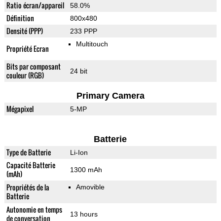
Ratio écran/appareil
58.0%
Définition
800x480
Densité (PPP)
233 PPP
Multitouch
Propriété Ecran
Bits par composant
24 bit
couleur (RGB)
Primary Camera
Mégapixel
5-MP
Batterie
Type de Batterie
Li-Ion
Capacité Batterie
1300 mAh
(mAh)
Propriétés de la
Amovible
Batterie
Autonomie en temps
13 hours
de conversation