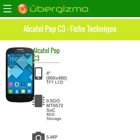
Alcatel Pop C3 : Fiche Technique
Alcatel
Pop
C3
4"
(800x480)
TFT LCD
0.5GO
MT6572
SoC
4GO
Storage
5-MP