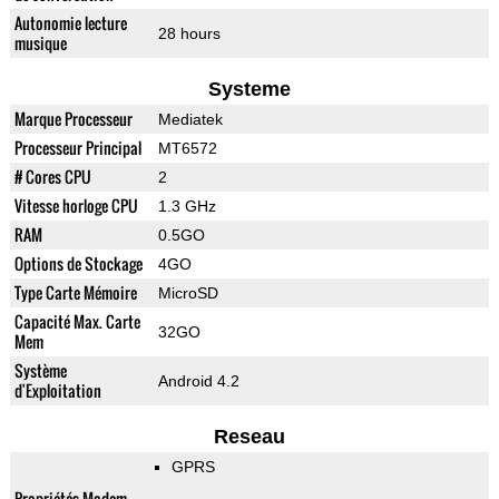
Autonomie lecture
28 hours
musique
Systeme
Marque Processeur
Mediatek
Processeur Principal
MT6572
# Cores CPU
2
Vitesse horloge CPU
1.3 GHz
RAM
0.5GO
Options de Stockage
4GO
Type Carte Mémoire
MicroSD
Capacité Max. Carte
32GO
Mem
Système
Android 4.2
d'Exploitation
Reseau
GPRS
Propriétés Modem