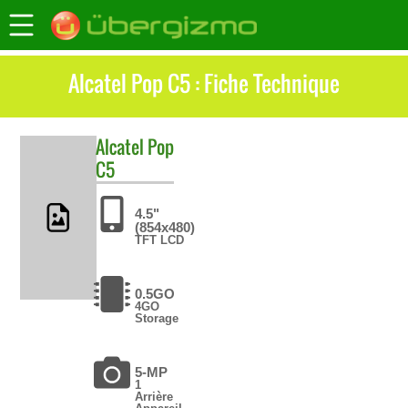
Alcatel Pop C5 : Fiche Technique
Alcatel
Pop
C5
4.5"
(854x480)
TFT LCD
0.5GO
4GO
Storage
5-MP
1
Arrière