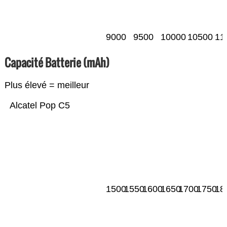
9000
9500
10000
10500
11
Capacité Batterie (mAh)
Plus élevé = meilleur
Alcatel Pop C5
1500
1550
1600
1650
1700
1750
18