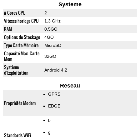
Systeme
# Cores CPU
2
Vitesse horloge CPU
1.3 GHz
RAM
0.5GO
Options de Stockage
4GO
Type Carte Mémoire
MicroSD
Capacité Max. Carte
32GO
Mem
Système
Android 4.2
d'Exploitation
Reseau
GPRS
Propriétés Modem
EDGE
b
g
Standards WiFi