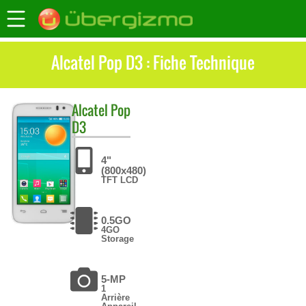
Alcatel Pop D3 : Fiche Technique
Alcatel
Pop
D3
4"
(800x480)
TFT LCD
0.5GO
4GO
Storage
5-MP
1
Arrière