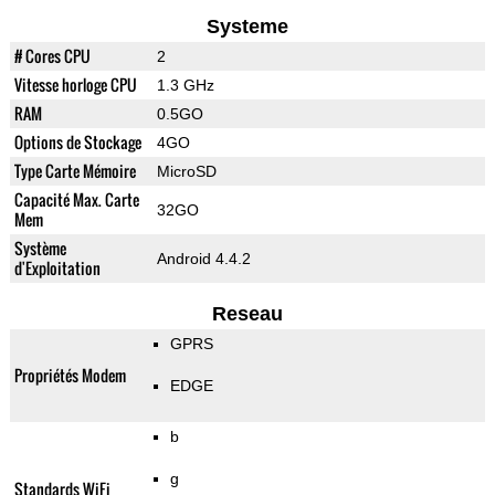
Systeme
# Cores CPU
2
Vitesse horloge CPU
1.3 GHz
RAM
0.5GO
Options de Stockage
4GO
Type Carte Mémoire
MicroSD
Capacité Max. Carte
32GO
Mem
Système
Android 4.4.2
d'Exploitation
Reseau
GPRS
Propriétés Modem
EDGE
b
g
Standards WiFi