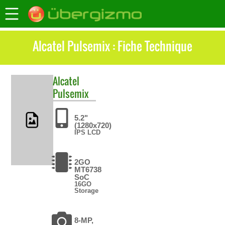
Alcatel Pulsemix : Fiche Technique
Alcatel
Pulsemix
5.2"
(1280x720)
IPS LCD
2GO
MT6738
SoC
16GO
Storage
8-MP,