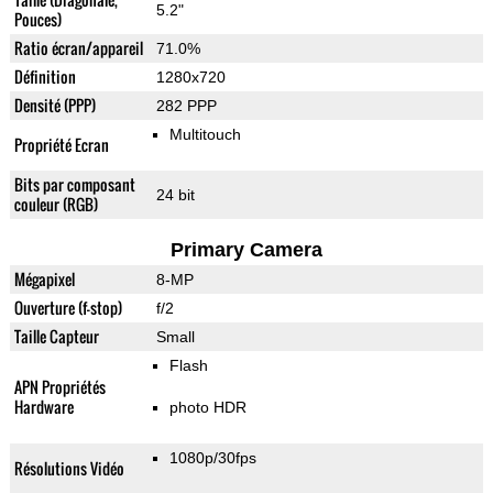
5.2"
Pouces)
Ratio écran/appareil
71.0%
Définition
1280x720
Densité (PPP)
282 PPP
Multitouch
Propriété Ecran
Bits par composant
24 bit
couleur (RGB)
Primary Camera
Mégapixel
8-MP
Ouverture (f-stop)
f/2
Taille Capteur
Small
Flash
APN Propriétés
Hardware
photo HDR
1080p/30fps
Résolutions Vidéo