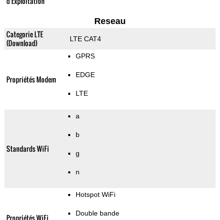
d'Exploitation
Reseau
Categorie LTE
LTE CAT4
(Download)
GPRS
EDGE
Propriétés Modem
LTE
a
b
Standards WiFi
g
n
Hotspot WiFi
Double bande
Propriétés WiFi