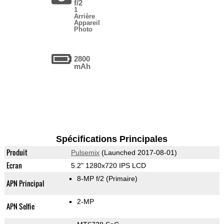
f/2
1
Arrière
Appareil
Photo
2800
mAh
Spécifications Principales
Produit
Pulsemix
(Launched 2017-08-01)
Ecran
5.2" 1280x720 IPS LCD
8-MP f/2
(Primaire)
APN Principal
2-MP
APN Selfie