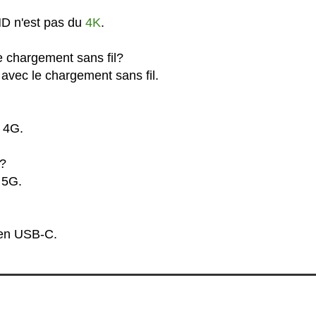
HD n'est pas du
4K
.
e chargement sans fil?
avec le chargement sans fil.
l 4G.
G?
 5G.
 en USB-C.