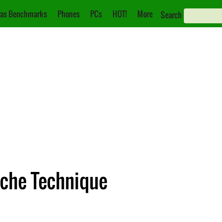
as Benchmarks
Phones
PCs
HOT!
More
Search
iche Technique