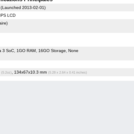
(Launched 2013-02-01)
 IPS LCD
aire)
a 3 SoC
1GO RAM
16GO Storage
None
g
, 134x67x10.3 mm
(5.2oz)
(5.28 x 2.64 x 0.41 inches)