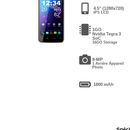
4.5" (1280x720)
IPS LCD
1GO
Nvidia Tegra 3
SoC
16GO Storage
8-MP
1 Arrière Appareil
Photo
1800 mAh
Spéci