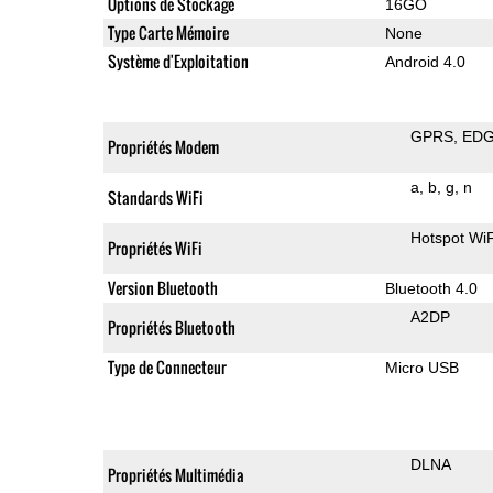
Options de Stockage
16GO
Type Carte Mémoire
None
Système d'Exploitation
Android 4.0
GPRS
ED
Propriétés Modem
a
b
g
n
Standards WiFi
Hotspot WiF
Propriétés WiFi
Version Bluetooth
Bluetooth 4.0
A2DP
Propriétés Bluetooth
Type de Connecteur
Micro USB
DLNA
Propriétés Multimédia