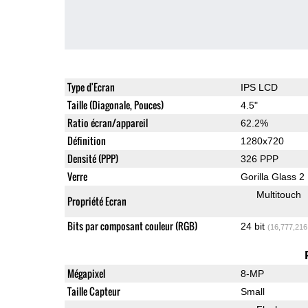
Type d'Ecran
IPS LCD
Taille (Diagonale, Pouces)
4.5"
Ratio écran/appareil
62.2%
Définition
1280x720
Densité (PPP)
326 PPP
Verre
Gorilla Glass 2
Multitouch
Propriété Ecran
Bits par composant couleur (RGB)
24 bit
(16,777,216
Mégapixel
8-MP
Taille Capteur
Small