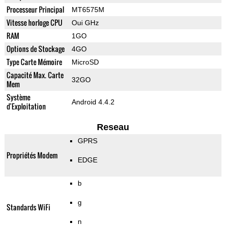
Processeur Principal
MT6575M
Vitesse horloge CPU
Oui GHz
RAM
1GO
Options de Stockage
4GO
Type Carte Mémoire
MicroSD
Capacité Max. Carte
32GO
Mem
Système
Android 4.4.2
d'Exploitation
Reseau
GPRS
Propriétés Modem
EDGE
b
g
Standards WiFi
n