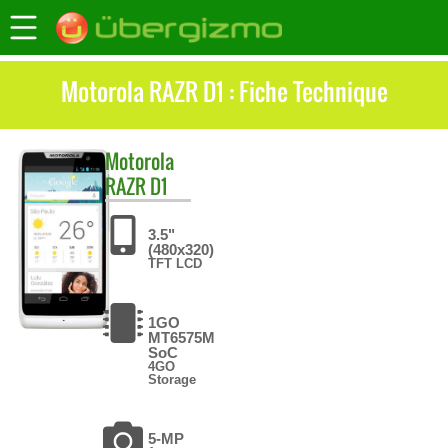
Motorola RAZR D1 : Fiche Technique
Motorola
RAZR D1
3.5"
(480x320)
TFT LCD
1GO
MT6575M
SoC
4GO
Storage
5-MP