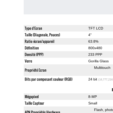
Type d'Ecran
TFT LCD
Taille (Diagonale, Pouces)
4"
Ratio écran/appareil
63.8%
Définition
800x480
Densité (PPP)
233 PPP
Verre
Gorilla Glass
Multitouch
Propriété Ecran
Bits par composant couleur (RGB)
24 bit
(16,777,216
Mégapixel
8-MP
Taille Capteur
Small
Flash
phot
APN Propriétés Hardware