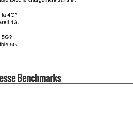
 la 4G?
reil 4G.
c 5G?
ible 5G.
.
tesse Benchmarks