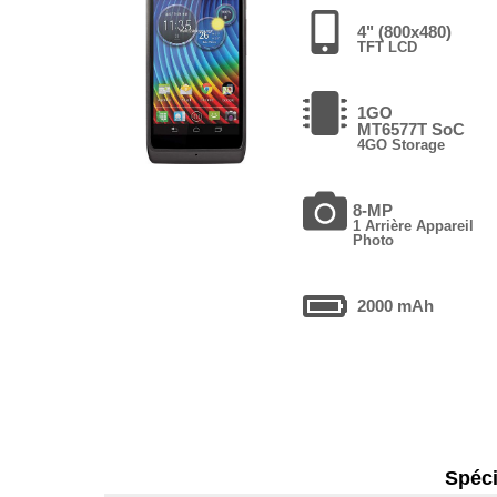
4" (800x480)
TFT LCD
1GO
MT6577T SoC
4GO Storage
8-MP
1 Arrière Appareil
Photo
2000 mAh
Spéci