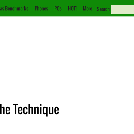
as Benchmarks
Phones
PCs
HOT!
More
Search
che Technique