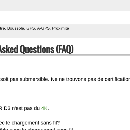
tre
Boussole
GPS
A-GPS
Proximité
Asked Questions (FAQ)
oit pas submersible. Ne ne trouvons pas de certificatio
R D3 n'est pas du
4K
.
c le chargement sans fil?
ble avec le chargement sans fil.