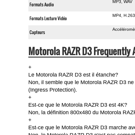
MP3
WAV
Formats Audio
MP4
H.263
Formats Lecture Vidéo
Accéléromè
Capteurs
Motorola RAZR D3 Frequently 
+
Le Motorola RAZR D3 est il étanche?
Non, il semble que le Motorola RAZR D3 ne s
(Ingress Protection).
+
Est-ce que le Motorola RAZR D3 est 4K?
Non, la définition 800x480 du Motorola RAZ
+
Est-ce que le Motorola RAZR D3 marche ave
Non, le Motorola RAZR D3 n'est pas compati