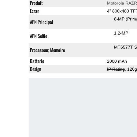
Produit
Motorola RAZR
Ecran
4" 800x480 TF
8-MP
(Prim
APN Principal
1.2-MP
APN Selfie
MT6577T 
Processeur, Memoire
Batterie
2000 mAh
Design
IP Rating
, 120