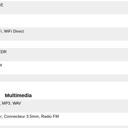
GE
i
WiFi Direct
EDR
t
Multimedia
MP3
WAV
r
Connecteur 3.5mm
Radio FM