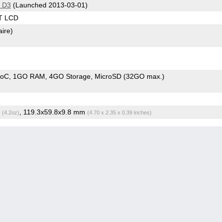
 D3
(Launched 2013-03-01)
T LCD
aire)
SoC
1GO RAM
4GO Storage
MicroSD (32GO max.)
g
, 119.3x59.8x9.8 mm
(4.2oz)
(4.70 x 2.35 x 0.39 inches)