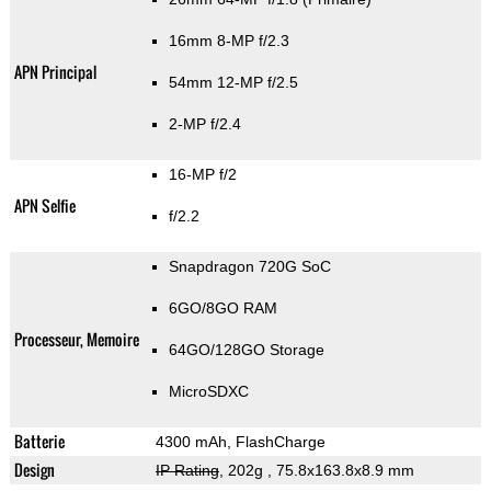
16mm 8-MP f/2.3
APN Principal
54mm 12-MP f/2.5
2-MP f/2.4
16-MP f/2
APN Selfie
f/2.2
Snapdragon 720G SoC
6GO/8GO RAM
Processeur, Memoire
64GO/128GO Storage
MicroSDXC
Batterie
4300 mAh, FlashCharge
Design
IP Rating
, 202g
, 75.8x163.8x8.9 mm