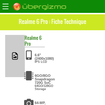
Realme 6 Pro : Fiche Technique
Realme
6
Pro
6.6"
(2400x1080)
IPS LCD
6GO/8GO
Snapdragon
720G SoC
64GO/128GO
Storage
64-MP,