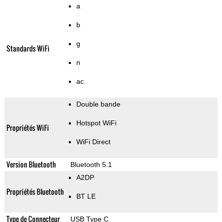
a
b
g
Standards WiFi
n
ac
Double bande
Hotspot WiFi
Propriétés WiFi
WiFi Direct
Version Bluetooth
Bluetooth 5.1
A2DP
Propriétés Bluetooth
BT LE
Type de Connecteur
USB Type C