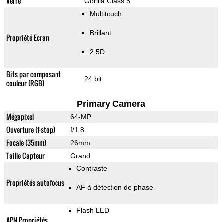
Verre
Gorilla Glass 5
Multitouch
Brillant
Propriété Ecran
2.5D
Bits par composant
24 bit
couleur (RGB)
Primary Camera
Mégapixel
64-MP
Ouverture (f-stop)
f/1.8
Focale (35mm)
26mm
Taille Capteur
Grand
Contraste
Propriétés autofocus
AF à détection de phase
Flash LED
APN Propriétés