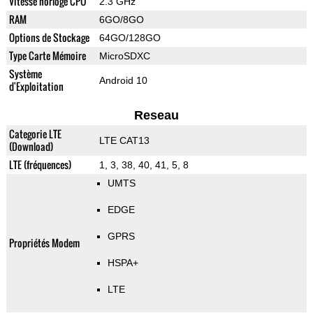
Vitesse horloge CPU
2.3 GHz
RAM
6GO/8GO
Options de Stockage
64GO/128GO
Type Carte Mémoire
MicroSDXC
Système
Android 10
d'Exploitation
Reseau
Categorie LTE
LTE CAT13
(Download)
LTE (fréquences)
1, 3, 38, 40, 41, 5, 8
UMTS
EDGE
GPRS
Propriétés Modem
HSPA+
LTE