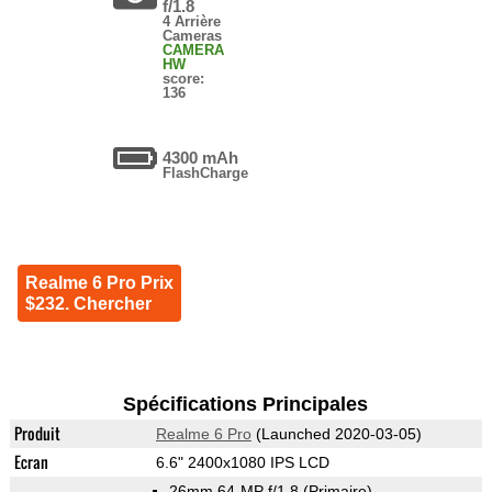
f/1.8
4 Arrière
Cameras
CAMERA
HW
score:
136
4300 mAh
FlashCharge
Realme 6 Pro Prix
$232. Chercher
Spécifications Principales
Produit
Realme 6 Pro
(Launched 2020-03-05)
Ecran
6.6" 2400x1080 IPS LCD
26mm 64-MP f/1.8
(Primaire)