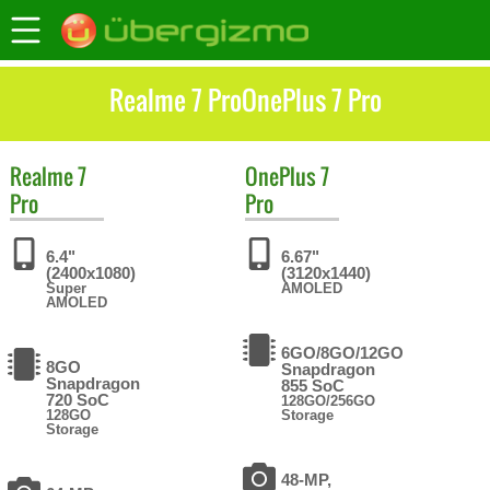
Realme 7 ProOnePlus 7 Pro
Realme
7
OnePlus
7
Pro
Pro
6.4"
6.67"
(2400x1080)
(3120x1440)
Super
AMOLED
AMOLED
6GO/8GO/12GO
8GO
Snapdragon
Snapdragon
855 SoC
720 SoC
128GO/256GO
128GO
Storage
Storage
48-MP,