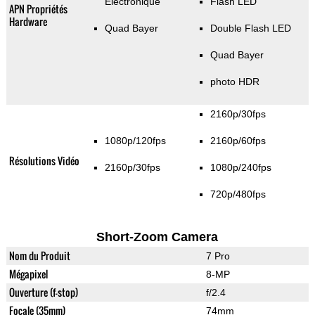
Electronique
Flash LED
APN Propriétés
Hardware
Quad Bayer
Double Flash LED
Quad Bayer
photo HDR
2160p/30fps
1080p/120fps
2160p/60fps
Résolutions Vidéo
2160p/30fps
1080p/240fps
720p/480fps
Short-Zoom Camera
Nom du Produit
7 Pro
Mégapixel
8-MP
Ouverture (f-stop)
f/2.4
Focale (35mm)
74mm