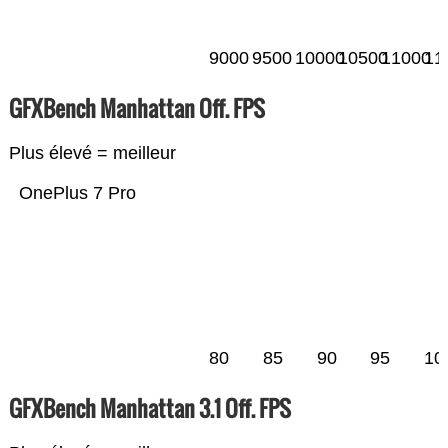
9000
9500
10000
10500
11000
11
GFXBench Manhattan Off. FPS
Plus élevé = meilleur
OnePlus 7 Pro
80
85
90
95
10
GFXBench Manhattan 3.1 Off. FPS