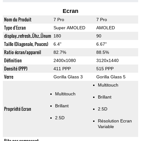
Ecran
Nom du Produit
7 Pro
7 Pro
Type d'Ecran
Super AMOLED
AMOLED
display_refresh_Ühz_Ünum
180
90
Taille (Diagonale, Pouces)
6.4"
6.67"
Ratio écran/appareil
82.7%
88.5%
Définition
2400x1080
3120x1440
Densité (PPP)
411 PPP
515 PPP
Verre
Gorilla Glass 3
Gorilla Glass 5
Multitouch
Multitouch
Brillant
Brillant
Propriété Ecran
2.5D
2.5D
Résolution Ecran
Variable
Bits par composant