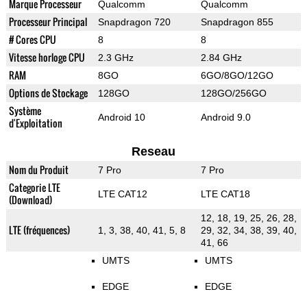
Marque Processeur
Qualcomm
Qualcomm
Processeur Principal
Snapdragon 720
Snapdragon 855
# Cores CPU
8
8
Vitesse horloge CPU
2.3 GHz
2.84 GHz
RAM
8GO
6GO/8GO/12GO
Options de Stockage
128GO
128GO/256GO
Système
Android 10
Android 9.0
d'Exploitation
Reseau
Nom du Produit
7 Pro
7 Pro
Categorie LTE
LTE CAT12
LTE CAT18
(Download)
12, 18, 19, 25, 26, 28,
LTE (fréquences)
1, 3, 38, 40, 41, 5, 8
29, 32, 34, 38, 39, 40,
41, 66
UMTS
UMTS
EDGE
EDGE