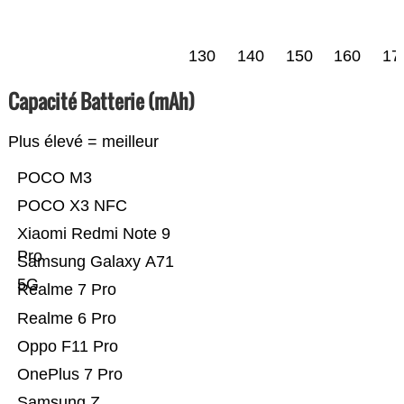
130
140
150
160
17
Capacité Batterie (mAh)
Plus élevé = meilleur
POCO M3
POCO X3 NFC
Xiaomi Redmi Note 9
Pro
Samsung Galaxy A71
5G
Realme 7 Pro
Realme 6 Pro
Oppo F11 Pro
OnePlus 7 Pro
Samsung Z