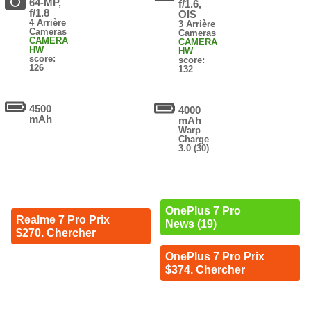
64-MP,
f/1.6,
f/1.8
OIS
4 Arrière
3 Arrière
Cameras
Cameras
CAMERA
CAMERA
HW
HW
score:
score:
126
132
4500
4000
mAh
mAh
Warp
Charge
3.0 (30)
OnePlus 7 Pro
Realme 7 Pro Prix
News (19)
$270. Chercher
OnePlus 7 Pro Prix
$374. Chercher