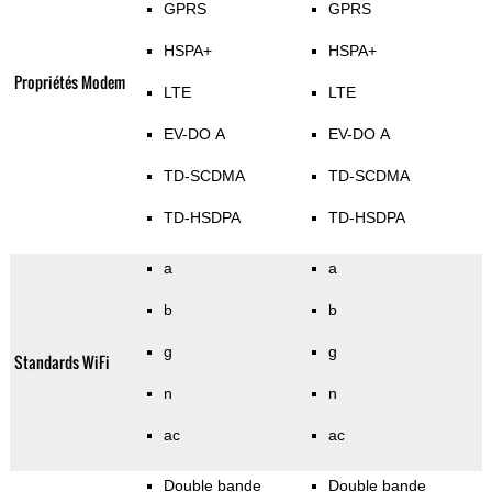
GPRS
GPRS
HSPA+
HSPA+
Propriétés Modem
LTE
LTE
EV-DO A
EV-DO A
TD-SCDMA
TD-SCDMA
TD-HSDPA
TD-HSDPA
a
a
b
b
g
g
Standards WiFi
n
n
ac
ac
Double bande
Double bande