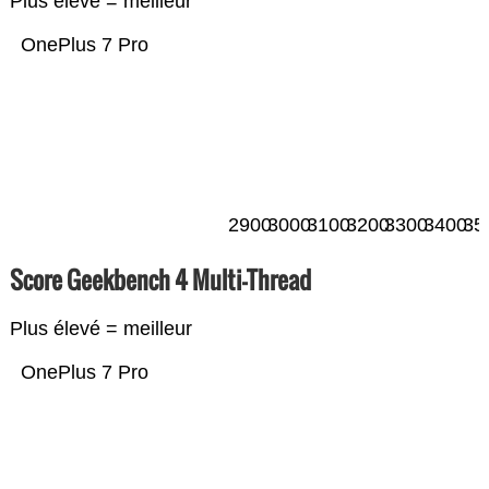
Plus élevé = meilleur
OnePlus 7 Pro
2900
3000
3100
3200
3300
3400
35
Score Geekbench 4 Multi-Thread
Plus élevé = meilleur
OnePlus 7 Pro