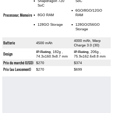
Snapdragon 720
SoC
SoC
6GO/8GO/12GO
Processeur, Memoire
8GO RAM
RAM
128GO Storage
128GO/256GO
Storage
4000 mAh, Warp
Batterie
4500 mAh
Charge 3.0 (30)
IP Rating
, 182g
,
IP Rating
, 206g
,
Design
74.3x160.9x8.7 mm
75.9x162.6x8.8 mm
Prix du marché (USD)
$270
$374
Prix (au Lancement)
$270
$699