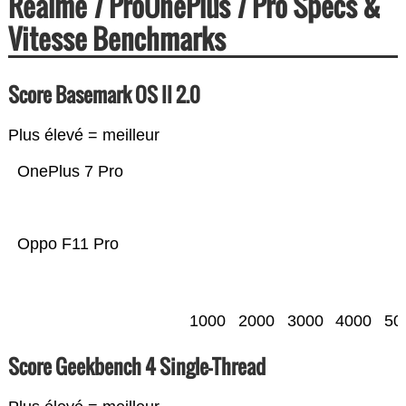
Realme 7 ProOnePlus 7 Pro Specs &
Vitesse Benchmarks
Score Basemark OS II 2.0
Plus élevé = meilleur
OnePlus 7 Pro
Oppo F11 Pro
1000
2000
3000
4000
50
Score Geekbench 4 Single-Thread