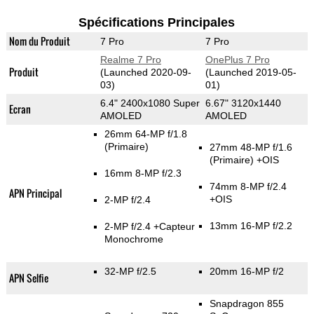
Spécifications Principales
Nom du Produit
7 Pro
7 Pro
Realme 7 Pro
OnePlus 7 Pro
Produit
(Launched 2020-09-
(Launched 2019-05-
03)
01)
6.4" 2400x1080 Super
6.67" 3120x1440
Ecran
AMOLED
AMOLED
26mm 64-MP f/1.8
(Primaire)
27mm 48-MP f/1.6
(Primaire)
+OIS
16mm 8-MP f/2.3
74mm 8-MP f/2.4
APN Principal
+OIS
2-MP f/2.4
13mm 16-MP f/2.2
2-MP f/2.4
+Capteur
Monochrome
32-MP f/2.5
20mm 16-MP f/2
APN Selfie
Snapdragon 855